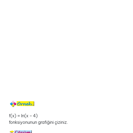
f(x) = ln(x – 4)
fonksiyonunun grafiğini çiziniz.