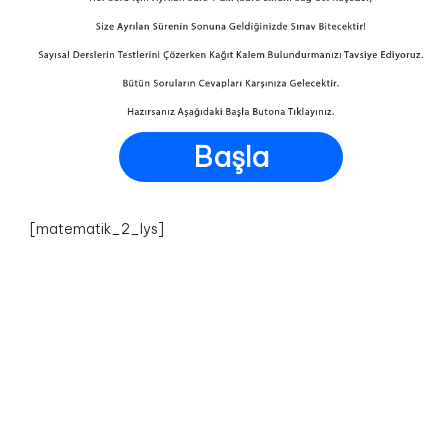
Başla
[matematik_2_lys]