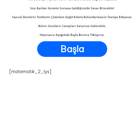
Başla
[matematik_2_lys]