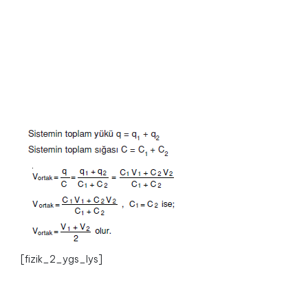
[fizik_2_ygs_lys]