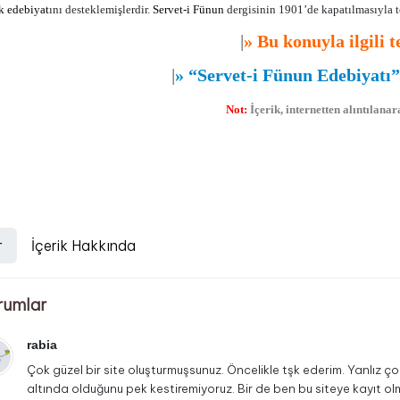
k
edebiyat
ını desteklemişlerdir.
Servet-i Fünun
dergisinin 1901’de kapatılmasıyla t
|
»
Bu konuyla ilgili t
|
»
“Servet-i Fünun Edebiyatı”
Not:
İçerik, internetten alıntılan
Edebiyat
,
Türk Edebiyatı
,
Divan Edebiyatı
,
Halk Edebiyatı
,
Tanzimat Edebiyat
r
İçerik Hakkında
rumlar
rabia
Çok güzel bir site oluşturmuşsunuz. Öncelikle tşk ederim. Yanlız ç
altında olduğunu pek kestiremiyoruz. Bir de ben bu siteye kayıt o