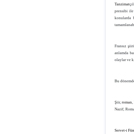
Tanzimat
çı
prensibi il
konularda 
tamamlanabi
Fransız şii
anlamda baş
olaylar ve 
Bu dönemde 
Şiir,
roman
,
Nazif; Roma
Servet-i Fü