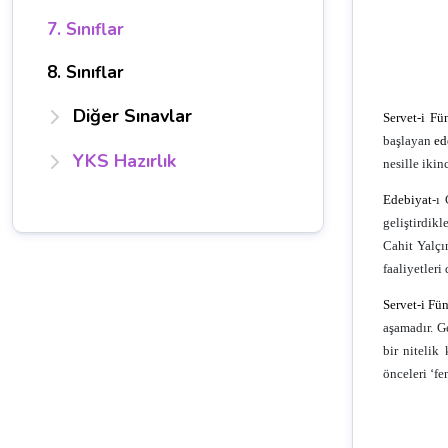
7. Sınıflar
8. Sınıflar
Diğer Sınavlar
Servet-i Fü
başlayan
ed
YKS Hazırlık
nesille ikin
Edebiyat
-ı
geliştirdikl
Cahit Yalçı
faaliyetleri
Servet-i Fü
aşamadır. 
bir niteli
önceleri ‘fe