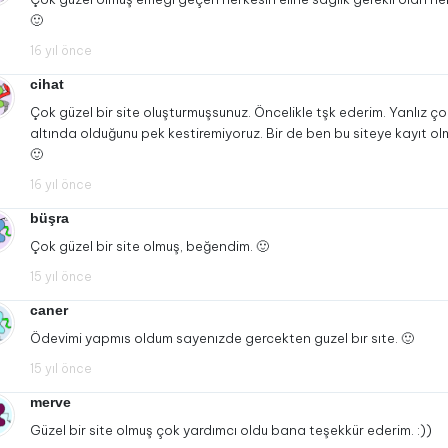
🙂
16 yıl önce
cihat
Çok güzel bir site oluşturmuşsunuz. Öncelikle tşk ederim. Yanlız ç
altında olduğunu pek kestiremiyoruz. Bir de ben bu siteye kayıt o
🙂
16 yıl önce
büşra
Çok güzel bir site olmuş, beğendim. 🙂
15 yıl önce
caner
Ödevimi yapmıs oldum sayenızde gercekten guzel bır sıte. 🙂
15 yıl önce
merve
Güzel bir site olmuş çok yardımcı oldu bana teşekkür ederim. :))