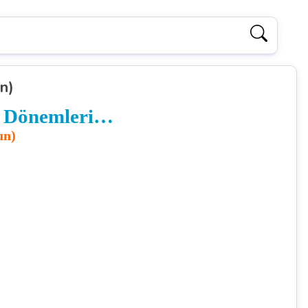
n)
n Dönemleri…
un)