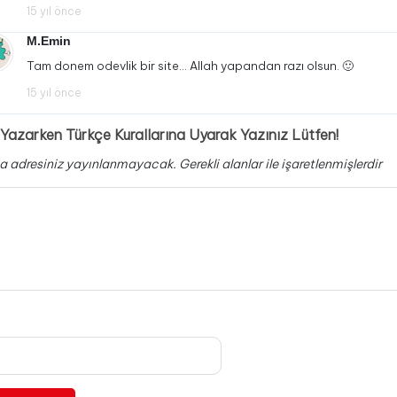
15 yıl önce
M.Emin
Tam donem odevlik bir site… Allah yapandan razı olsun. 🙂
15 yıl önce
Yazarken Türkçe Kurallarına Uyarak Yazınız Lütfen!
a adresiniz yayınlanmayacak.
Gerekli alanlar
ile işaretlenmişlerdir