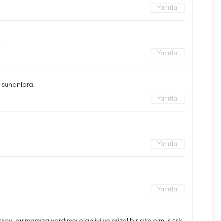
Yanıtla
…
Yanıtla
e sunanlara.
Yanıtla
Yanıtla
Yanıtla
eyi bulmamıza yardımcı olan iyi ve güzel bir site olmuş tşk.