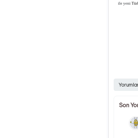
ile yeni
Tür
Yorumla
Son Yo