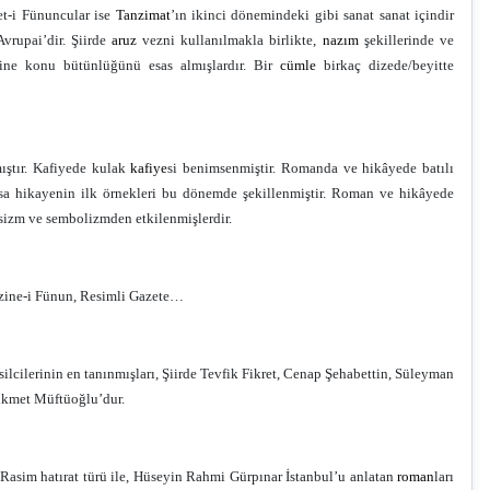
vet-i Fünuncular ise
Tanzimat
’ın ikinci dönemindeki gibi sanat sanat içindir
Avrupai’dir. Şiirde
aruz
vezni kullanılmakla birlikte,
nazım
şekillerinde ve
erine konu bütünlüğünü esas almışlardır. Bir
cümle
birkaç dizede/beyitte
mıştır. Kafiyede kulak
kafiye
si benimsenmiştir. Romanda ve hikâyede batılı
kısa hikayenin ilk örnekleri bu dönemde şekillenmiştir. Roman ve hikâyede
asizm ve sembolizmden etkilenmişlerdir.
zine-i Fünun, Resimli Gazete…
ilcilerinin en tanınmışları, Şiirde Tevfik Fikret, Cenap Şehabettin, Süleyman
ikmet Müftüoğlu’dur.
t Rasim hatırat türü ile, Hüseyin Rahmi Gürpınar İstanbul’u anlatan
roman
ları