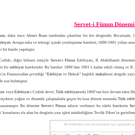
Servet-i Fünun Dönemi
nun
, daha önce Ahmet İhsan tarafından çıkarılan bir fen dergisidir. Recaizade, 1
ebiyat
ı Avrupa ruhu ve teknigi içinde yenileştirme hareketi, 1896-1901 yılları ara
ci bir hamle yapmıştır.
 Cedide, diğer bilinen ismiyle
Servet-i Fünun
Edebiyatı, II. Abdülhamit dönemind
eri bir
edebiyat
hareketidir. Bu hareket 1896’dan 1901’e kadar etkili olmuş ve I
n’ın Fransızcadan çevirdiği “
Edebiyat
ve Hukuk” başlıklı
makale
nin dergide yayı
 de son bulmuştur.
nun
veya
Edebiyat
-ı Cedide devri,
Türk
edebiyat
ında 1860’tan beri devam eden D
Gerçekten yoğun ve dinamik çalışmalarla geçen bu kısa dönem sonunda
Türk
edeb
k kazanmıştır. Bu döneme
Servet-i Fünun
adının verilmesi bu edebi hareketin
Ser
n’ konularını ele alan bu derginin yazı işleri müdürlüğüne Tevfik Fikret’in getirilm
Bu bölümden tam yararlanmak için aşağıdaki sayf