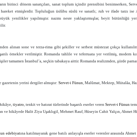
ların birinci dönem sanatçıları, sanat toplum içindir prensibini benimserken, Ser
e hareket etmişlerdir. Topluluğun üslûbu süslü ve sanatlı; ruh ve ifade tarzı ise 
büyük yenilikler yapılmıştır. nazmı nesre yaklaştırmışlar, beyit bütünlüğü y
lir.
rinden alınan sone ve terza-rima gibi şekiller ve serbest müstezat çokça kullanıl
arılı örnekler verilmiştir. Romanda tahlile ve teferruata yer verilmiş, modern 
kişiler tamamen İstanbul’a, seçkin tabakaya aittir. Romanda realizmden, şiirde parn
gazetenin yerini dergiler almıştır:
Servet-i Fünun
, Malûmat, Mektep, Mütalâa, Ha
 hikâye,
tiyatro
, tenkit ve hatırat türlerinde başarılı eserler veren
Servet-i Fünun
tems
n ve hikâyede Halit Ziya Uşaklıgil, Mehmet Rauf, Hüseyin Cahit Yalçın, Ahmet H
nun
edebiyat
ına katılmayarak gene batılı anlayışla eserler verenler arasında Ahme