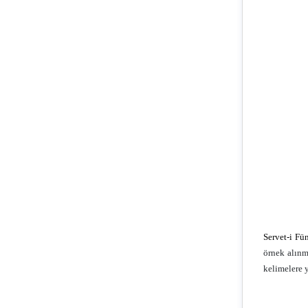
Servet-i Fü
örnek alınm
kelimelere y