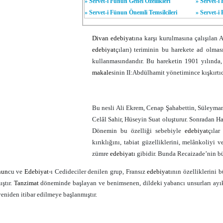
»
Servet-i Fünun Genel Özellikleri
»
Servet-i
»
Servet-i Fünun Önemli Temsilcileri
»
Servet-i
Divan
edebiyat
ına karşı kurulmasına çalışılan 
edebiyat
çıları) teriminin bu harekete ad olma
kullanmasındandır. Bu hareketin 1901 yılında,
makale
sinin II:Abdülhamit yönetimince kışkırtıc
Bu nesli Ali Ekrem, Cenap Şahabettin, Süleyman
Celâl Sahir, Hüseyin Suat oluşturur. Sonradan Ha
Dönemin bu özelliği sebebiyle
edebiyat
çılar
kırıklığını, tabiat güzelliklerini, melânkoliyi
zümre
edebiyat
ı gibidir. Bunda Recaizade’nin bü
nun
cu ve
Edebiyat
-ı Cedideciler denilen grup, Fransız
edebiyat
ının özelliklerini
ıştır.
Tanzimat
döneminde başlayan ve benimsenen, dildeki yabancı unsurları ayı
eniden itibar edilmeye başlanmıştır.