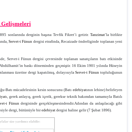
 Gelişmeleri
895 sonlarında derginin başına Tevfik Fikret’i getirir.
Tanzimat
’la birlikte
sında,
Servet-i Fünun
dergisi etrafinda, Recaizade önderliginde toplanan yeni
e, Servet-i Fünun dergisi çevresinde toplanan sanatçıların batı etkisinde
I. Abdülhamit’in baskı döneminden geçmiştir. 16 Ekim 1901 yılında Hüseyin
nlanması üzerine dergi kapatılmış, dolayısıyla
Servet-i Fünun
topluluğunun
oğu-Batı mücadelesinin kesin sonucunu (Batı
edebiyat
ının lehine) belirleyen
iyat
ı, gerek anlayış, gerek içerik, gerekse teknik bakımdan tamamıyla Batılı
vet-i Fünun
dergisinde gerçekleşmesindendir.Adından da anlaşılacağı gibi
esiyle dergi, bütünüyle bir
edebiyat
dergisi haline gelir (7 Şubat 1896).
alar size yardımcı olabilir: