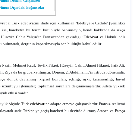
 Fünun Dönemi Gelişmeleri
 Fünun Dışındaki Bağımsızlar
Avrupai
Türk
edebiyat
ını ifade için kullanılan ‘
Edebiyat
-ı Cedide’ (yenilikçi
sı ise, hareketin bu terimi bütünüyle benimseyip, kendi hakkında da sıkça
 Hüseyin Cahit Yalçın’ın Fransızcadan çevirdiği ‘
Edebiyat
ve Hukuk’ adlı
ı bulunarak, derginin kapatılmasıyla son bulduğu kabul edilir.
 Nazif, Mehmet Rauf, Tevfik Fikret, Hüseyin Cahit, Ahmet Hikmet, Faik Ali,
lit Ziya da bu gruba katılmıştır. Dönem, 2. Abdülhamit’in istibdat dönemidir.
 içe dönük davranmış, kişisel konuları, içliliği, aşkı, karamsarlığı, hayal
 ve üzüntüyü işlemişler; toplumsal sorunlara değinmemişlerdir. Adeta yüksek
yük etkisi vardır.
 büyük
ölçü
de
Türk
edebiyat
ına adapte etmeye çalışmışlardır. Fransız realizmi
klayarak sade
Türkçe
’ye geçiş hareketi bu devirde durmuş,
Arapca
ve
Farsça