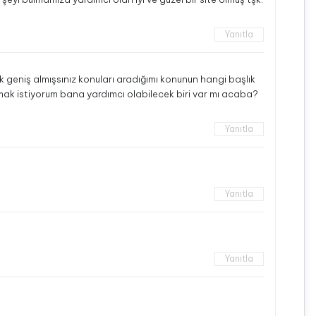
Yanıtla
ok geniş almışsınız konuları aradığımı konunun hangi başlık
lmak istiyorum bana yardımcı olabilecek biri var mı acaba?
Yanıtla
Yanıtla
Yanıtla