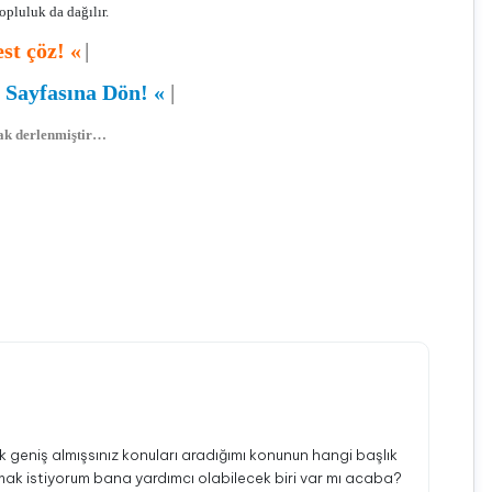
opluluk da dağılır.
est çöz!
«
|
 Sayfasına Dön!
«
|
arak derlenmiştir…
ı
,
Milli Edebiyat
,
Servet-i Fünun
,
Fecr-i Ati
,
Edebiyat
,
Türkçe
ok geniş almışsınız konuları aradığımı konunun hangi başlık
lmak istiyorum bana yardımcı olabilecek biri var mı acaba?