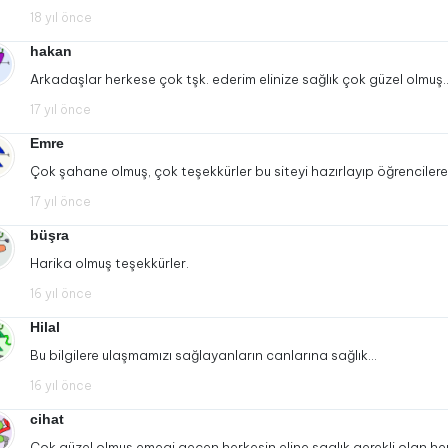
18 yıl önce
hakan
Arkadaşlar herkese çok tşk. ederim elinize sağlık çok güzel olmuş
17 yıl önce
Emre
Çok şahane olmuş, çok teşekkürler bu siteyi hazırlayıp öğrenciler
17 yıl önce
büşra
Harika olmuş teşekkürler.
16 yıl önce
Hilal
Bu bilgilere ulaşmamızı sağlayanların canlarına sağlık…
16 yıl önce
cihat
Çok güzel olmuş emegi geçen herkesin eline saglık gerekli olan herş