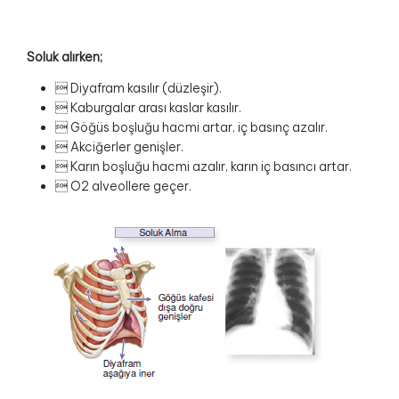
Soluk alırken;
 Diyafram kasılır (düzleşir).
 Kaburgalar arası kaslar kasılır.
 Göğüs boşluğu hacmi artar, iç basınç azalır.
 Akciğerler genişler.
 Karın boşluğu hacmi azalır, karın iç basıncı artar.
 O2 alveollere geçer.