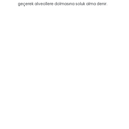
geçerek alveollere dolmasına soluk alma denir.