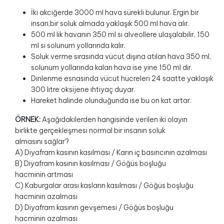
İki akciğerde 3000 ml hava sürekli bulunur. Ergin bir
insan,bir soluk almada yaklaşık 500 ml hava alır.
500 ml lik havanın 350 ml si alveollere ulaşalabilir, 150
ml si solunum yollarında kalır.
Soluk verme sırasında vücut dışına atılan hava 350 ml,
solunum yollarında kalan hava ise yine 150 ml dir.
Dinlenme esnasında vücut hücreleri 24 saatte yaklaşık
300 litre oksijene ihtiyaç duyar.
Hareket halinde olunduğunda ise bu on kat artar.
ÖRNEK:
Aşağıdakilerden hangisinde verilen iki olayın
birlikte gerçekleşmesi normal bir insanın soluk
almasını sağlar?
A) Diyafram kasının kasılması / Karın iç basıncının azalması
B) Diyafram kasının kasılması / Göğüs boşluğu
hacminin artması
C) Kaburgalar arası kasların kasılması / Göğüs boşluğu
hacminin azalması
D) Diyafram kasının gevşemesi / Göğüs boşluğu
hacminin azalması