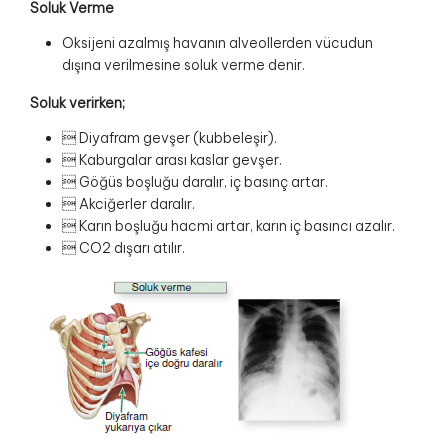
Soluk Verme
Oksijeni azalmış havanın alveollerden vücudun
dışına verilmesine soluk verme denir.
Soluk verirken;
 Diyafram gevşer (kubbeleşir).
 Kaburgalar arası kaslar gevşer.
 Göğüs boşluğu daralır, iç basınç artar.
 Akciğerler daralır.
 Karın boşluğu hacmi artar, karın iç basıncı azalır.
 CO2 dışarı atılır.