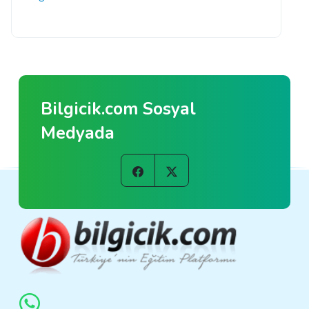
Bilgicik.com Sosyal
Medyada