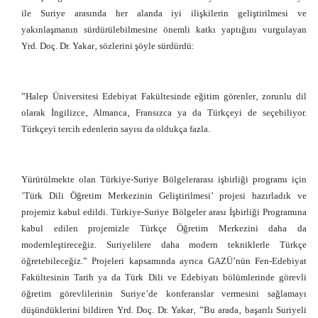
ile Suriye arasında her alanda iyi ilişkilerin geliştirilmesi ve
yakınlaşmanın sürdürülebilmesine önemli katkı yaptığını vurgulayan
Yrd. Doç. Dr. Yakar‚ sözlerini şöyle sürdürdü:
”Halep Üniversitesi Edebiyat Fakültesinde eğitim görenler‚ zorunlu dil
olarak İngilizce‚ Almanca‚ Fransızca ya da Türkçeyi de seçebiliyor.
Türkçeyi tercih edenlerin sayısı da oldukça fazla.
Yürütülmekte olan Türkiye-Suriye Bölgelerarası işbirliği programı için
’Türk Dili Öğretim Merkezinin Geliştirilmesi’ projesi hazırladık ve
projemiz kabul edildi. Türkiye-Suriye Bölgeler arası İşbirliği Programına
kabul edilen projemizle Türkçe Öğretim Merkezini daha da
modernleştireceğiz. Suriyelilere daha modern tekniklerle Türkçe
öğretebileceğiz.” Projeleri kapsamında ayrıca GAZÜ’nün Fen-Edebiyat
Fakültesinin Tarih ya da Türk Dili ve Edebiyatı bölümlerinde görevli
öğretim görevlilerinin Suriye’de konferanslar vermesini sağlamayı
düşündüklerini bildiren Yrd. Doç. Dr. Yakar‚ ”Bu arada‚ başarılı Suriyeli