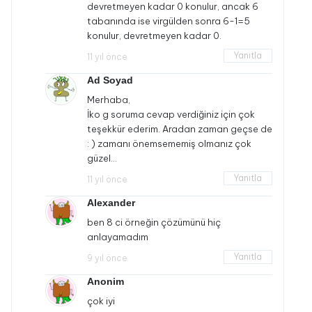
devretmeyen kadar 0 konulur, ancak 6
tabanında ise virgülden sonra 6-1=5
konulur, devretmeyen kadar 0.
Yanıtla
11 yıl önce
Ad Soyad
Merhaba,
İko g soruma cevap verdiğiniz için çok
teşekkür ederim. Aradan zaman geçse de
: ) zamanı önemsememiş olmanız çok
güzel…
Yanıtla
11 yıl önce
Alexander
ben 8 ci örneğin çözümünü hiç
anlayamadım
Yanıtla
9 yıl önce
Anonim
çok iyi