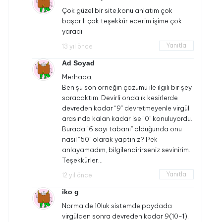
Çok güzel bir site,konu anlatım çok
başarılı çok teşekkür ederim işime çok
yaradı.
Yanıtla
13 yıl önce
Ad Soyad
Merhaba,
Ben şu son örneğin çözümü ile ilgili bir şey
soracaktım. Devirli ondalık kesirlerde
devreden kadar “9” devretmeyenle virgül
arasında kalan kadar ise “0” konuluyordu.
Burada “6 sayı tabanı” olduğunda onu
nasıl “50” olarak yaptınız? Pek
anlayamadım, bilgilendirirseniz sevinirim.
Teşekkürler…
Yanıtla
12 yıl önce
iko g
Normalde 10luk sistemde paydada
virgülden sonra devreden kadar 9(10-1),