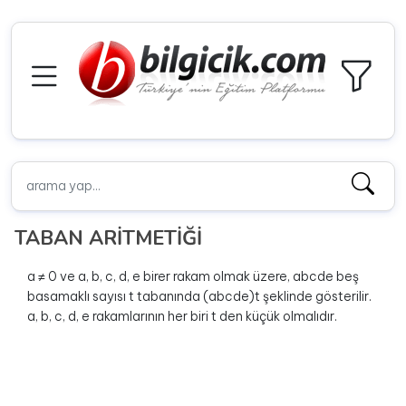
TABAN ARİTMETİĞİ
a ≠ 0 ve a, b, c, d, e birer rakam olmak üzere, abcde beş
basamaklı sayısı t tabanında (abcde)t şeklinde gösterilir.
a, b, c, d, e rakamlarının her biri t den küçük olmalıdır.