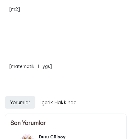
[m2]
[matematik_1_ygs]
Yorumlar
İçerik Hakkında
Son Yorumlar
Duru Gülsoy