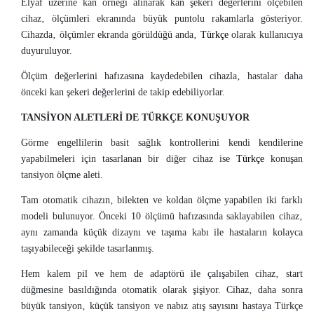
Elyaf üzerine kan örneği alınarak kan şekeri değerlerini ölçebilen
cihaz‚ ölçümleri ekranında büyük puntolu rakamlarla gösteriyor.
Cihazda‚ ölçümler ekranda görüldüğü anda‚
Türkçe
olarak kullanıcıya
duyuruluyor.
Ölçüm değerlerini hafızasına kaydedebilen cihazla‚ hastalar daha
önceki kan şekeri değerlerini de takip edebiliyorlar.
TANSİYON ALETLERİ DE TÜRKÇE KONUŞUYOR
Görme engellilerin basit sağlık kontrollerini kendi kendilerine
yapabilmeleri için tasarlanan bir diğer cihaz ise
Türkçe
konuşan
tansiyon ölçme aleti.
Tam otomatik cihazın‚ bilekten ve koldan ölçme yapabilen iki farklı
modeli bulunuyor. Önceki 10 ölçümü hafızasında saklayabilen cihaz‚
aynı zamanda küçük dizaynı ve taşıma kabı ile hastaların kolayca
taşıyabileceği şekilde tasarlanmış.
Hem kalem pil ve hem de adaptörü ile çalışabilen cihaz‚ start
düğmesine basıldığında otomatik olarak şişiyor. Cihaz‚ daha sonra
büyük tansiyon‚ küçük tansiyon ve nabız atış sayısını hastaya Türkçe