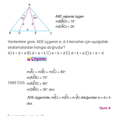
Verilenlere göre, ADE üçgenin e, d, k kenarları için aşağıdaki
sıralamalardan hangisi doğrudur?
A) k < d < e B) d < e < k C) e < k < d D) d < k < e E) k < e < d
1989 ÖSS