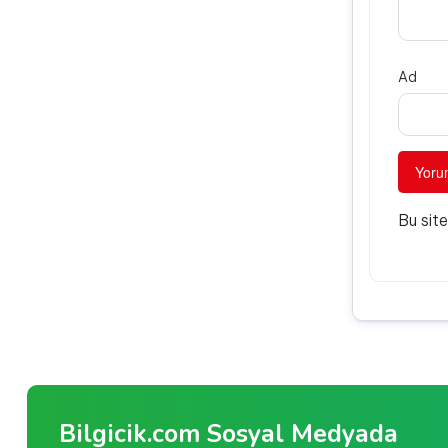
Ad
Bu sit
Bilgicik.com Sosyal Medyada