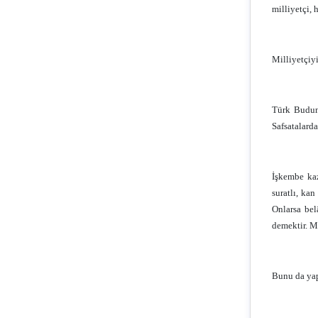
milliyetçi, 
Milliyetçiyi
Türk Budun,
Safsatalard
İşkembe ka
suratlı, ka
Onlarsa bel
demektir. M
Bunu da yap