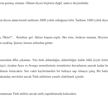
hem şeriatçı olamaz. Oldum diyen hiçbirisi değil, sadece ikiyüzlüdür.
m diyen adam kendi tarihinin 3000 yıllık olduğunu bilir. Tarihine 1000 yıllık diye 
 Ökün!?… Kendine gel. Aklını başına topla. Her söze, herkese inanma. Beynini işl
an uzaklaş. Şunun, bunun ardından gitme.
zanından dîba çıkamaz. Yüz defa aldandığın, aldatıldığın halde hâlâ iyiyle k
n içici, riyakar Asya ve Avrupa serserilerinin resimlerini duvarlarına asacak kadar
âlarını bulacaktır. Sen vakit kaybetmeden bir baltaya sap olmaya çalış. Bir bal
akamlar, mevkiler ancak Türk milletine yararlı olabilmek içindir.
amazsan Türk milleti ancak tarih yapraklarında kalacaktır.