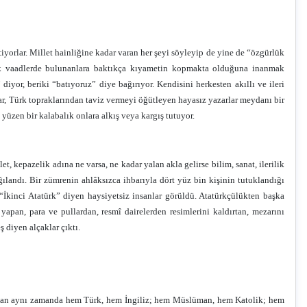
iyorlar. Millet hainliğine kadar varan her şeyi söyleyip de yine de “özgürlük
cak vaadlerde bulunanlara baktıkça kıyametin kopmakta olduğuna inanmak
diyor, beriki “batıyoruz” diye bağırıyor. Kendisini herkesten akıllı ve ileri
ar, Türk topraklarından taviz vermeyi öğütleyen hayasız yazarlar meydanı bir
 yüzen bir kalabalık onlara alkış veya kargış tutuyor.
t, kepazelik adına ne varsa, ne kadar yalan akla gelirse bilim, sanat, ilerilik
ılandı. Bir zümrenin ahlâksızca ihbarıyla dört yüz bin kişinin tutuklandığı
“İkinci Atatürk” diyen haysiyetsiz insanlar görüldü. Atatürkçülükten başka
yapan, para ve pullardan, resmî dairelerden resimlerini kaldırtan, mezarını
diyen alçaklar çıktı.
 İnsan aynı zamanda hem Türk, hem İngiliz; hem Müslüman, hem Katolik; hem