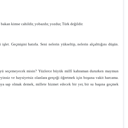
bakan kimse cahildir, yobazdır, yozdur, Türk değildir.
et. Geçmişini hatırla. Seni nelerin yükseltip, nelerin alçalttığını düşün.
ötüyü seçemeyecek misin? Yüzlerce büyük millî kahraman dururken maymun
 beyinsiz ve haysiyetsiz olanlara gerçeği öğretmek için boşuna vakit harcama.
taya sap olmak demek, millete hizmet edecek bir yer, bir su başına geçmek