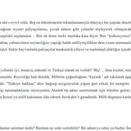
s akl-ı evvel oldu. Beş on tekerlemenin tekrarlanmasıyla dünyayı bir çırpıda düzelt
bağıran siyaset palyaçolarına, çocuk aldatır gibi yalanlar söyleyerek olmaya
Karşılıklı suçlamalar… Biri ak derse öteki mutlaka kara diyor. Biri “kalkınıyoruz” 
klar, yabancıların soytarılığını yaptığı halde milliyetçilikten dem vuran utanmazl
işler. Sirkte hayvanlarla palyaçolar maskaralık ediyor ve toplumsal alıklığın içinde
ıllardır iyi, insanca, erdemli ve Türkçü olarak ne verildi? Hiç!… Ama rezalet, rezile
sunuldu. Kıyıcılığa hak denildi. Milletin çoğunluğuna “kuyruk” adı takılarak aşağ
du. “Türkiye halkları” diye bağırıp soygunculuk yapan geri zekalı bir anarşiste 
sip tanımadıklarını söyleyenler, Atatürk’ün adını unutturmak için elinden geleni 
n İnönü’yü millî kahraman ilân ederek Anıtkabir’e gömdürdü. Millî düşmana kardeş 
amlar anormal midir? Bunlara ne sıfat verilebilir? Bir adam ya odur, ya budur.