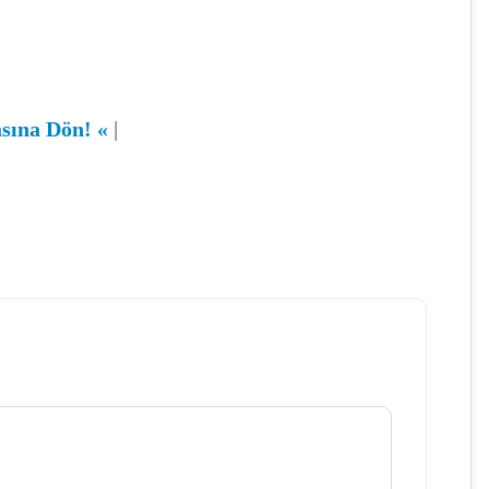
asına Dön!
«
|