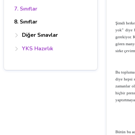
7. Sınıflar
8. Sınıflar
Şimdi herke
yok” diye 
Diğer Sınavlar
gerekiyor. 
gören manya
YKS Hazırlık
sirke çevirm
Bu topluma y
diye hepsi 
zamanlar ol
hiçbir pren
yaptırtmaya
Bütün bu ad