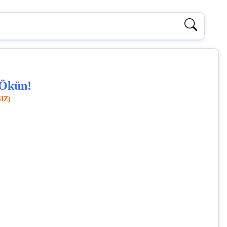
Ökün!
SIZ)