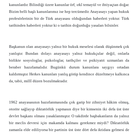
kanunlardır. Bilindiği üzere kanunlar örf, ırkî temayül ve ihtiyaçtan doğar.
Bizim belli başlı kanunlarımız ise hep tercümedir. Anayasayı yapan hukuk
profesörlerinin bir de Türk anayasası olduğundan haberleri yoktur. Türk
tarihinden haberleri yoktur ki o tarihin doğurduğu yasaları bilsinler.
Başkanun olan anayasayı yalnız bir hukuk meselesi olarak düşünmek çok
yanlıştır. Bundan dolayı anayasayı yalnız hukukçular değil, onlarla
birlikte sosyologlar, psikologlar, tarihçiler ve psikiyatri uzmanları da
beraber hazırlamalıdır. Bugünkü durum kanunlara saygıyı ortadan
kaldırmıştır. Herkes kanunları yanlış görüp kendince düzeltmeye kalkınca
da, tabii, millî düzen bozulmaktadır.
1962 anayasasının hazırlanmasında çok garip bir zihniyet hâkim olmuş,
otorite sağlayıp diktatörlük yapmasın diye bir kimsenin iki defa üst üste
devlet başkanı olması yasaklanmıştır. O takdirde başbakanların da yalnız
bir meclis devresi için makamda kalması gerekmez miydi? Diktatörlük
zamanla elde ediliyorsa bir partinin üst üste dört defa iktidara gelmesi de