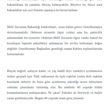
bakanlıklara da zamanla ihtiyaç kalmayabilir. Böylece bu ikinci sınıf
bakanlıklar için ayrı binalar yapmaya da lüzum kalmaz.
Milli Savunma Bakanlığı kaldırılmalı, onun bütün görevi Genelkurmaya
devrolunmalıdır. Ordunun siyasetle ilgisi yoktur ama bu, particilik
anlamındaki bir siyasettir. Ordunun Millî Siyasetle ilgisi vardır. Askerî bir
kuruluşun başında askerlikten anlamayan bir sivilin bulunması doğru
değildir. Genelkurmay Başkanları gerektiği zaman Kabine toplantılarında
bulunmalıdır.
Birçok değerli subayın kadro ve yaş haddi diye emekliye ayrılmasının
önüne geçmek için Türk ordusunun da üçlü teşkilat yerine ikili teşkilat
kurularak rütbeler de buna göre ayarlanırsa askerliği seven subayların
ordudan çıkarılması önlenmiş olur. Bu takdirde 40 yaşında bölük
kumandanlarına rastlanacaktır. Ne çıkar? Eskiden de böyleydi ve hiçbir
zararı görülmüyordu. Bugün 40 yaşında insan genç insandır.