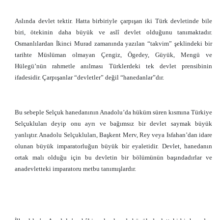
Aslında devlet tektir. Hatta birbiriyle çarpışan iki Türk devletinde bile
biri, ötekinin daha büyük ve aslî devlet olduğunu tanımaktadır.
Osmanlılardan İkinci Murad zamanında yazılan “takvim” şeklindeki bir
tarihte Müslüman olmayan Çengiz, Ögedey, Güyük, Mengü ve
Hülegü’nün rahmetle anılması Türklerdeki tek devlet prensibinin
ifadesidir. Çarpışanlar “devletler” değil “hanedanlar”dır.
Bu sebeple Selçuk hanedanının Anadolu’da hüküm süren kısmına Türkiye
Selçukluları deyip onu ayrı ve bağımsız bir devlet saymak büyük
yanlıştır. Anadolu Selçukluları, Başkent Merv, Rey veya Isfahan’dan idare
olunan büyük imparatorluğun büyük bir eyaletidir. Devlet, hanedanın
ortak malı olduğu için bu devletin bir bölümünün başındadırlar ve
anadevletteki imparatoru metbu tanımışlardır.