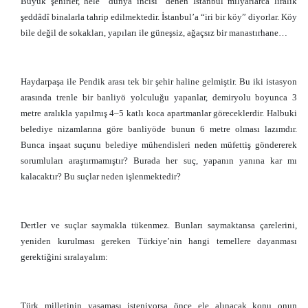
Büyük şehirler, hele “dünya incisi” denen İstanbul milyarlarca liralık
şeddâdî binalarla tahrip edilmektedir. İstanbul’a “iri bir köy” diyorlar. Köy
bile değil de sokakları, yapıları ile güneşsiz, ağaçsız bir manastırhane…
Haydarpaşa ile Pendik arası tek bir şehir haline gelmiştir. Bu iki istasyon
arasında trenle bir banliyö yolculuğu yapanlar, demiryolu boyunca 3
metre aralıkla yapılmış 4–5 katlı koca apartmanlar göreceklerdir. Halbuki
belediye nizamlarına göre banliyöde bunun 6 metre olması lazımdır.
Bunca inşaat suçunu belediye mühendisleri neden müfettiş göndererek
sorumluları araştırmamıştır? Burada her suç, yapanın yanına kar mı
kalacaktır? Bu suçlar neden işlenmektedir?
Dertler ve suçlar saymakla tükenmez. Bunları saymaktansa çarelerini,
yeniden kurulması gereken Türkiye’nin hangi temellere dayanması
gerektiğini sıralayalım:
Türk milletinin yaşaması isteniyorsa önce ele alınacak konu onun