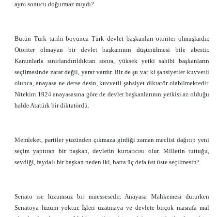
aynı sonucu doğurmaz mıydı?
Bütün Türk tarihi boyunca Türk devlet başkanları otoriter olmuşlardır.
Otoriter olmayan bir devlet başkanının düşünülmesi bile abestir.
Kanunlarla sınırlandırıldıktan sonra, yüksek yetki sahibi başkanların
seçilmesinde zarar değil, yarar vardır. Bir de şu var ki şahsiyetler kuvvetli
olunca, anayasa ne derse desin, kuvvetli şahsiyet diktatör olabilmektedir.
Nitekim 1924 anayasasına göre de devlet başkanlarının yetkisi az olduğu
halde Atatürk bir diktatördü.
Memleket, partiler yüzünden çıkmaza girdiği zaman meclisi dağıtıp yeni
seçim yaptıran bir başkan, devletin kurtarıcısı olur. Milletin tuttuğu,
sevdiği, faydalı bir başkan neden iki, hatta üç defa üst üste seçilmesin?
Senato ise lüzumsuz bir müessesedir. Anayasa Mahkemesi dururken
Senatoya lüzum yoktur. İşleri uzatmaya ve devlete birçok masrafa mal