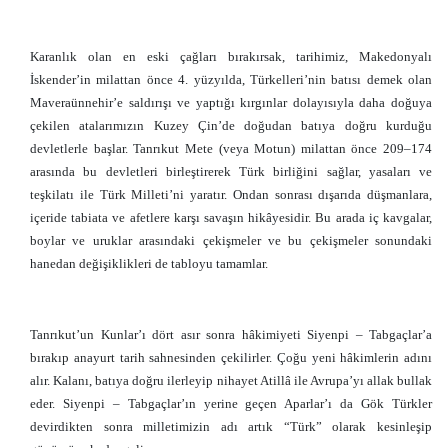
Karanlık olan en eski çağları bırakırsak, tarihimiz, Makedonyalı
İskender’in milattan önce 4. yüzyılda, Türkelleri’nin batısı demek olan
Maveraünnehir’e saldırışı ve yaptığı kırgınlar dolayısıyla daha doğuya
çekilen atalarımızın Kuzey Çin’de doğudan batıya doğru kurduğu
devletlerle başlar. Tanrıkut Mete (veya Motun) milattan önce 209–174
arasında bu devletleri birleştirerek Türk birliğini sağlar, yasaları ve
teşkilatı ile Türk Milleti’ni yaratır. Ondan sonrası dışarıda düşmanlara,
içeride tabiata ve afetlere karşı savaşın hikâyesidir. Bu arada iç kavgalar,
boylar ve uruklar arasındaki çekişmeler ve bu çekişmeler sonundaki
hanedan değişiklikleri de tabloyu tamamlar.
Tanrıkut’un Kunlar’ı dört asır sonra hâkimiyeti Siyenpi – Tabgaçlar’a
bırakıp anayurt tarih sahnesinden çekilirler. Çoğu yeni hâkimlerin adını
alır. Kalanı, batıya doğru ilerleyip nihayet Atillâ ile Avrupa’yı allak bullak
eder. Siyenpi – Tabgaçlar’ın yerine geçen Aparlar’ı da Gök Türkler
devirdikten sonra milletimizin adı artık “Türk” olarak kesinleşip