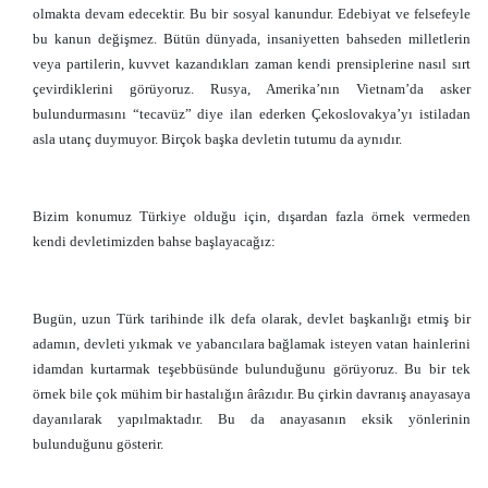
olmakta devam edecektir. Bu bir sosyal kanundur. Edebiyat ve felsefeyle
bu kanun değişmez. Bütün dünyada, insaniyetten bahseden milletlerin
veya partilerin, kuvvet kazandıkları zaman kendi prensiplerine nasıl sırt
çevirdiklerini görüyoruz. Rusya, Amerika’nın Vietnam’da asker
bulundurmasını “tecavüz” diye ilan ederken Çekoslovakya’yı istiladan
asla utanç duymuyor. Birçok başka devletin tutumu da aynıdır.
Bizim konumuz Türkiye olduğu için, dışardan fazla örnek vermeden
kendi devletimizden bahse başlayacağız:
Bugün, uzun Türk tarihinde ilk defa olarak, devlet başkanlığı etmiş bir
adamın, devleti yıkmak ve yabancılara bağlamak isteyen vatan hainlerini
idamdan kurtarmak teşebbüsünde bulunduğunu görüyoruz. Bu bir tek
örnek bile çok mühim bir hastalığın ârâzıdır. Bu çirkin davranış anayasaya
dayanılarak yapılmaktadır. Bu da anayasanın eksik yönlerinin
bulunduğunu gösterir.