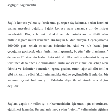
sağlığını sağlamaktır.
Sağlık konusu yalnız iyi beslenme, güneşten faydalanma, beden hareketi
yapma meselesi değildir. Sağlık konusu aynı zamanda bir de irsiyet
meselesidir. Birçok fertleri irsî akıl ve ruh hastalıkları ile illetli olan
millete sağlam millet denemez. Biz bugün bu durumdayız. Geçen yıllarda
400.000 geri zekalı çocuktan bahsolundu. Akıl ve ruh hastalığını
çocuğuna geçirecek olan fertleri kısırlaştırmak, bugün “aile planlaması”
denen ve Türkiye’nin hızla büyük nüfuslu ülke haline gelmesini önleyen
tedbirden daha önce ele alınmalıdır. Türlü kanser ve cinnetlere sebep olan
fabrika ve kalorifer dumanları, egzoz gazları, tütün, ağır alkollü içkiler
gibi ırkı tahrip edici faktörlerin mutlaka önüne geçilmelidir. Bunlardan bir
kısmının çaresi bulunmuştur. Pahalıdır diye ihmal etmek asla doğru
değildir.
Sağlam yapılı bir millet iyi bir hammaddedir. İşlenmesi için okutulması,
eğitilmesi lazımdır. Bu sıralarda moda olan “reform” kelimesinin eğitime