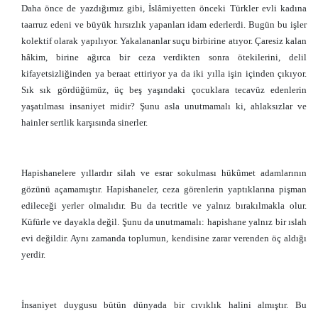
Daha önce de yazdığımız gibi, İslâmiyetten önceki Türkler evli kadına
taarruz edeni ve büyük hırsızlık yapanları idam ederlerdi. Bugün bu işler
kolektif olarak yapılıyor. Yakalananlar suçu birbirine atıyor. Çaresiz kalan
hâkim, birine ağırca bir ceza verdikten sonra ötekilerini, delil
kifayetsizliğinden ya beraat ettiriyor ya da iki yılla işin içinden çıkıyor.
Sık sık gördüğümüz, üç beş yaşındaki çocuklara tecavüz edenlerin
yaşatılması insaniyet midir? Şunu asla unutmamalı ki, ahlaksızlar ve
hainler sertlik karşısında sinerler.
Hapishanelere yıllardır silah ve esrar sokulması hükûmet adamlarının
gözünü açamamıştır. Hapishaneler, ceza görenlerin yaptıklarına pişman
edileceği yerler olmalıdır. Bu da tecritle ve yalnız bırakılmakla olur.
Küfürle ve dayakla değil. Şunu da unutmamalı: hapishane yalnız bir ıslah
evi değildir. Aynı zamanda toplumun, kendisine zarar verenden öç aldığı
yerdir.
İnsaniyet duygusu bütün dünyada bir cıvıklık halini almıştır. Bu