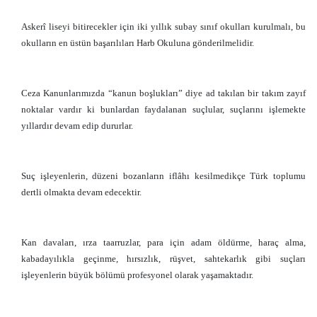
Askerî liseyi bitirecekler için iki yıllık subay sınıf okulları kurulmalı, bu
okulların en üstün başarılıları Harb Okuluna gönderilmelidir.
Ceza Kanunlarımızda “kanun boşlukları” diye ad takılan bir takım zayıf
noktalar vardır ki bunlardan faydalanan suçlular, suçlarını işlemekte
yıllardır devam edip dururlar.
Suç işleyenlerin, düzeni bozanların iflâhı kesilmedikçe Türk toplumu
dertli olmakta devam edecektir.
Kan davaları, ırza taarruzlar, para için adam öldürme, haraç alma,
kabadayılıkla geçinme, hırsızlık, rüşvet, sahtekarlık gibi suçları
işleyenlerin büyük bölümü profesyonel olarak yaşamaktadır.