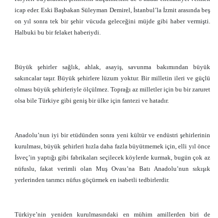
icap eder. Eski Başbakan Süleyman Demirel, İstanbul’la İzmit arasında beş
on yıl sonra tek bir şehir vücuda geleceğini müjde gibi haber vermişti.
Halbuki bu bir felaket haberiydi.
Büyük şehirler sağlık, ahlak, asayiş, savunma bakımından büyük
sakıncalar taşır. Büyük şehirlere lüzum yoktur. Bir milletin ileri ve güçlü
olması büyük şehirleriyle ölçülmez. Toprağı az milletler için bu bir zaruret
olsa bile Türkiye gibi geniş bir ülke için fantezi ve hatadır.
Anadolu’nun iyi bir etüdünden sonra yeni kültür ve endüstri şehirlerinin
kurulması, büyük şehirleri hızla daha fazla büyütmemek için, elli yıl önce
İsveç’in yaptığı gibi fabrikaları seçilecek köylerde kurmak, bugün çok az
nüfuslu, fakat verimli olan Muş Ovası’na Batı Anadolu’nun sıkışık
yerlerinden tarımcı nüfus göçürmek en isabetli tedbirlerdir.
Türkiye’nin yeniden kurulmasındaki en mühim amillerden biri de