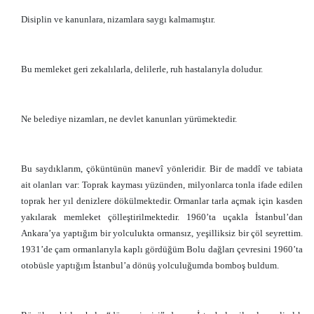
Disiplin ve kanunlara, nizamlara saygı kalmamıştır.
Bu memleket geri zekalılarla, delilerle, ruh hastalarıyla doludur.
Ne belediye nizamları, ne devlet kanunları yürümektedir.
Bu saydıklarım, çöküntünün manevî yönleridir. Bir de maddî ve tabiata
ait olanları var: Toprak kayması yüzünden, milyonlarca tonla ifade edilen
toprak her yıl denizlere dökülmektedir. Ormanlar tarla açmak için kasden
yakılarak memleket çölleştirilmektedir. 1960’ta uçakla İstanbul’dan
Ankara’ya yaptığım bir yolculukta ormansız, yeşilliksiz bir çöl seyrettim.
1931’de çam ormanlarıyla kaplı gördüğüm Bolu dağları çevresini 1960’ta
otobüsle yaptığım İstanbul’a dönüş yolculuğumda bomboş buldum.