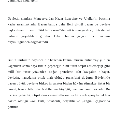
günümüze kadar gelir.
Devletin sınırları Mançurya’dan Hazar kuzeyine ve Urallar’ın batısına
kadar uzanmaktadır. Bazen batıda daha ileri gittiği bazen de devlete
başkaldıran bir kısım Türkler’in resmî devleti tanımayarak ayrı bir devlet
halinde yaşadıkları görülür. Fakat bunlar geçicidir ve vatanın
büyüklüğünden doğmaktadır.
Bütün tarihimiz boyunca bir hanedan kanunumuzun bulunmayışı, ölen
kağandan sonra başa kimin geçeceğinin bir türlü tespit edilemeyişi gibi
millî bir kusur yüzünden doğan prenslerin taht kavgaları nihayet,
devletin, hanedanın ortak malı olduğu prensibini doğurur. Böylelikle
bazen büyük devlette birkaç imparator birden hüküm sürmekte, fakat bir
tanesi, ismen bile olsa ötekilerden büyüğü, metbuu tanınmaktadır. Bu
merkeziyetsizliğin tipik örneklerini bilhassa devletin çok geniş topraklara
hâkim olduğu Gök Türk, Karahanlı, Selçuklu ve Çengizli çağlarında
görürüz.