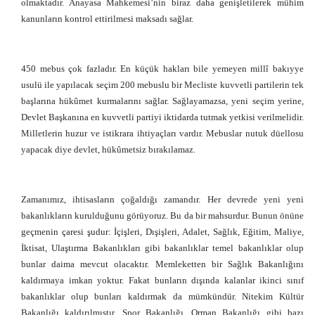
olmaktadır. Anayasa Mahkemesi’nin biraz daha genişletilerek mühim
kanunların kontrol ettirilmesi maksadı sağlar.
450 mebus çok fazladır. En küçük hakları bile yemeyen millî bakıyye
usulü ile yapılacak seçim 200 mebuslu bir Mecliste kuvvetli partilerin tek
başlarına hükûmet kurmalarını sağlar. Sağlayamazsa, yeni seçim yerine,
Devlet Başkanına en kuvvetli partiyi iktidarda tutmak yetkisi verilmelidir.
Milletlerin huzur ve istikrara ihtiyaçları vardır. Mebuslar nutuk düellosu
yapacak diye devlet, hükûmetsiz bırakılamaz.
Zamanımız, ihtisasların çoğaldığı zamandır. Her devrede yeni yeni
bakanlıkların kurulduğunu görüyoruz. Bu da bir mahsurdur. Bunun önüne
geçmenin çaresi şudur: İçişleri, Dışişleri, Adalet, Sağlık, Eğitim, Maliye,
İktisat, Ulaştırma Bakanlıkları gibi bakanlıklar temel bakanlıklar olup
bunlar daima mevcut olacaktır. Memleketten bir Sağlık Bakanlığını
kaldırmaya imkan yoktur. Fakat bunların dışında kalanlar ikinci sınıf
bakanlıklar olup bunları kaldırmak da mümkündür. Nitekim Kültür
Bakanlığı kaldırılmıştır. Spor Bakanlığı, Orman Bakanlığı gibi bazı