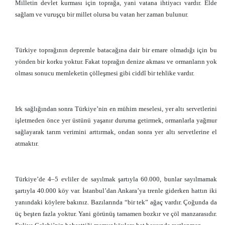
Milletin devlet kurması için toprağa, yani vatana ihtiyacı vardır. Elde
sağlam ve vuruşçu bir millet olursa bu vatan her zaman bulunur.
Türkiye toprağının depremle batacağına dair bir emare olmadığı için bu
yönden bir korku yoktur. Fakat toprağın denize akması ve ormanların yok
olması sonucu memleketin çölleşmesi gibi ciddî bir tehlike vardır.
Irk sağlığından sonra Türkiye’nin en mühim meselesi, yer altı servetlerini
işletmeden önce yer üstünü yaşanır duruma getirmek, ormanlarla yağmur
sağlayarak tarım verimini arttırmak, ondan sonra yer altı servetlerine el
atmaktır.
Türkiye’de 4–5 evliler de sayılmak şartıyla 60.000, bunlar sayılmamak
şartıyla 40.000 köy var. İstanbul’dan Ankara’ya trenle giderken hattın iki
yanındaki köylere bakınız. Bazılarında “bir tek” ağaç vardır. Çoğunda da
üç beşten fazla yoktur. Yani görünüş tamamen bozkır ve çöl manzarasıdır.