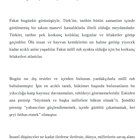
Fakat bugünkü görünüşüyle, Türk’ün, tarihin bütün zamanları içinde
görülmemiş bir takım manevî hastalıklarla illetli olduğu meydandadır.
Türkler, tarihte pek korkunç kıtlıklar, kırgınlar ve felaketler görüp
geçirdiler. Ölü insan ve hayvan kemiklerini un haline getirip yiyecek
kadar acıklı anlar yaşadılar. Fakat millî ruh ayakta olduğu için bu korkunç
felaketleri atlattılar.
Bugün ise dış tesirler ve içerden bulunan yardakçılarla millî ruh
baltalanmıştır. İşin en acıklı tarafı, hükümet başında bulunanların bu
yıkıcılığa karşı kayıtsız davranmaları, tehlikeyi görememeleridir. Eskiden
ana prensip “büyümek ve başka milletlere hâkim olmak”tı. Şimdiki
prensip “yabancıları güçlendirmemek, içerde gürültü çıkarmamak, her
şeyi örtbas etmek” olmuştur.
İnsanî düşünceler ne kadar ilerlerse ilerlesin, dünya, milletlerin savaş alanı