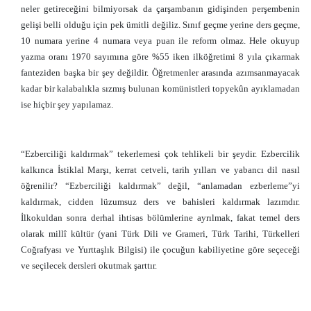
neler getireceğini bilmiyorsak da çarşambanın gidişinden perşembenin
gelişi belli olduğu için pek ümitli değiliz. Sınıf geçme yerine ders geçme,
10 numara yerine 4 numara veya puan ile reform olmaz. Hele okuyup
yazma oranı 1970 sayımına göre %55 iken ilköğretimi 8 yıla çıkarmak
fanteziden başka bir şey değildir. Öğretmenler arasında azımsanmayacak
kadar bir kalabalıkla sızmış bulunan komünistleri topyekûn ayıklamadan
ise hiçbir şey yapılamaz.
“Ezberciliği kaldırmak” tekerlemesi çok tehlikeli bir şeydir. Ezbercilik
kalkınca İstiklal Marşı, kerrat cetveli, tarih yılları ve yabancı dil nasıl
öğrenilir? “Ezberciliği kaldırmak” değil, “anlamadan ezberleme”yi
kaldırmak, cidden lüzumsuz ders ve bahisleri kaldırmak lazımdır.
İlkokuldan sonra derhal ihtisas bölümlerine ayrılmak, fakat temel ders
olarak millî kültür (yani Türk Dili ve Grameri, Türk Tarihi, Türkelleri
Coğrafyası ve Yurttaşlık Bilgisi) ile çocuğun kabiliyetine göre seçeceği
ve seçilecek dersleri okutmak şarttır.