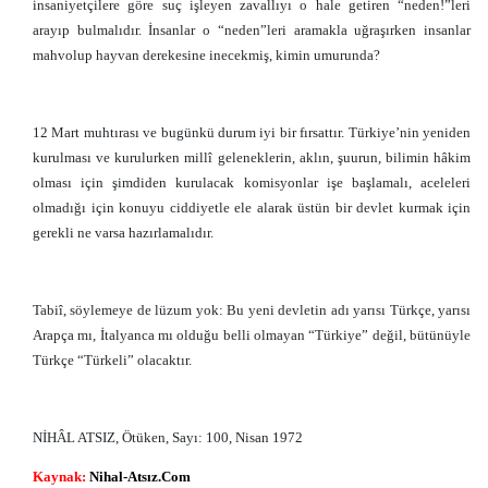
insaniyetçilere göre suç işleyen zavallıyı o hale getiren “neden!”leri
arayıp bulmalıdır. İnsanlar o “neden”leri aramakla uğraşırken insanlar
mahvolup hayvan derekesine inecekmiş, kimin umurunda?
12 Mart muhtırası ve bugünkü durum iyi bir fırsattır. Türkiye’nin yeniden
kurulması ve kurulurken millî geleneklerin, aklın, şuurun, bilimin hâkim
olması için şimdiden kurulacak komisyonlar işe başlamalı, aceleleri
olmadığı için konuyu ciddiyetle ele alarak üstün bir devlet kurmak için
gerekli ne varsa hazırlamalıdır.
Tabiî, söylemeye de lüzum yok: Bu yeni devletin adı yarısı Türkçe, yarısı
Arapça mı, İtalyanca mı olduğu belli olmayan “Türkiye” değil, bütünüyle
Türkçe “Türkeli” olacaktır.
NİHÂL ATSIZ, Ötüken, Sayı: 100, Nisan 1972
Kaynak:
Nihal-Atsız.Com