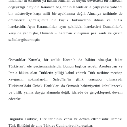
İlhanlılar’ın Anadolu’ya hâkim olmaları da büyük devletteki bir hanedan
değişikliği olayıdır. Karaman beğlerinin İlhanlılar’la çarpışması yabancı
bir müstevliye karşı millî bir ayaklanma değil, Almanya tarihinde de
örneklerini gördüğümüz bir küçük hükümdarın ihtiras ve nüfuz
hareketidir. Aynı Karamanlılar, aynı şekildeki hareketleri Osmanlılar’a
karşı da yapmışlar, Osmanlı – Karaman vuruşması pek kanlı ve çirkin
safhalar göstermiştir.
Osmanlılar Kırım’a, bir aralık Kazan’a da hâkim olmuşlar, fakat
Türkistan’ı ele geçirememişlerdir. Bunun başlıca sebebi Azerbaycan ve
İran’a hâkim olan Türklerin şiîliği kabul ederek Türk tarihine mezhep
kavgasını sokmalarıdır. Safevîler’in şiîlik taassubu olmasaydı
Türkistan’daki Özbek Hanlıkları da Osmanlı hakimiyetini kabullenecek
ve birlik yalnız duygu alanında değil, idarede de gerçekleşerek devam
edecekti.
Bugünkü Türkiye, Türk tarihinin varisi ve devam ettiricisidir. İlerdeki
Türk Birliğini de yine Türkiye Cumhuriyeti kuracaktır.