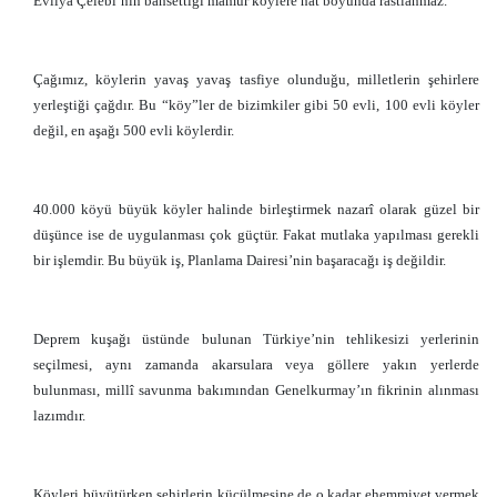
Evliya Çelebi’nin bahsettiği mamur köylere hat boyunda rastlanmaz.
Çağımız, köylerin yavaş yavaş tasfiye olunduğu, milletlerin şehirlere
yerleştiği çağdır. Bu “köy”ler de bizimkiler gibi 50 evli, 100 evli köyler
değil, en aşağı 500 evli köylerdir.
40.000 köyü büyük köyler halinde birleştirmek nazarî olarak güzel bir
düşünce ise de uygulanması çok güçtür. Fakat mutlaka yapılması gerekli
bir işlemdir. Bu büyük iş, Planlama Dairesi’nin başaracağı iş değildir.
Deprem kuşağı üstünde bulunan Türkiye’nin tehlikesizi yerlerinin
seçilmesi, aynı zamanda akarsulara veya göllere yakın yerlerde
bulunması, millî savunma bakımından Genelkurmay’ın fikrinin alınması
lazımdır.
Köyleri büyütürken şehirlerin küçülmesine de o kadar ehemmiyet vermek