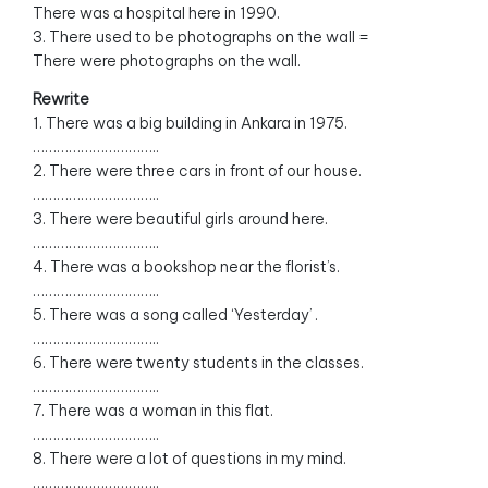
There was a hospital here in 1990.
3. There used to be photographs on the wall =
There were photographs on the wall.
Rewrite
1. There was a big building in Ankara in 1975.
…………………………..
2. There were three cars in front of our house.
…………………………..
3. There were beautiful girls around here.
…………………………..
4. There was a bookshop near the florist’s.
…………………………..
5. There was a song called ‘Yesterday’ .
…………………………..
6. There were twenty students in the classes.
…………………………..
7. There was a woman in this flat.
…………………………..
8. There were a lot of questions in my mind.
…………………………..