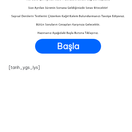
Başla
[tarih_ygs_lys]