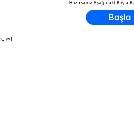
Başla
s_lys]