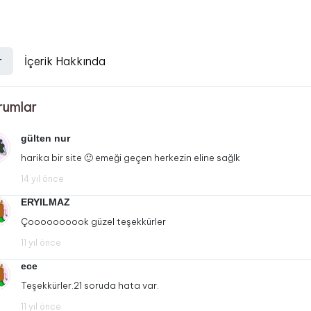
r
İçerik Hakkında
rumlar
gülten nur
harika bir site 🙂 emeği geçen herkezin eline sağlk
14 yıl önce
ERYILMAZ
Çoooooooook güzel teşekkürler
11 yıl önce
ece
Teşekkürler.21 soruda hata var.
11 yıl önce