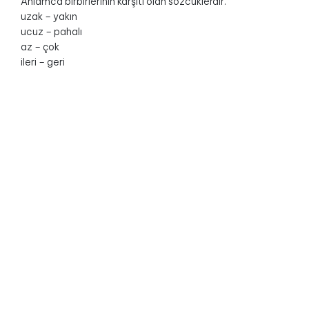
Anlamca birbirlerinin karşıtı olan sözcüklerdir.
uzak – yakın
ucuz – pahalı
az – çok
ileri – geri