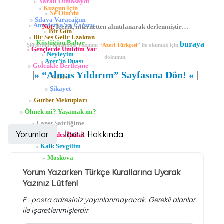
»
Yaralı Olmasaydı
»
Kuzgun İçin
»
Ne Olurdu
»
Sılaya Varacağım
»
Amuderya’ya Çağırış
Not:
İçerik, internetten alıntılanarak derlenmiştir…
»
Bir Gün
»
Bir Ses Gelir Uzaktan
»
Küstüğüm Bahar
buraya
Şiirlerinin tamamına yakınını “
Azeri Türkçesi
” ile okumak için
»
Gençlerde Ümidim Var
»
Neyleyim
dokunun.
»
Azer’in Duası
»
Gölcükle Dertleşme
|
»
“Almas Yıldırım” Sayfasına Dön!
«
|
»
A Dost
»
Şikayet
»
Gurbet Mektupları
»
Ölmek mi? Yaşamak mı?
»
Lanet Şairliğime
Yorumlar
İçerik Hakkında
»
Mukaddes İhtilal
»
Kalk Sevgilim
»
Moskova
»
Kızıl Köleler Dünyasına
Yorum Yazarken Türkçe Kurallarına Uyarak
»
Garip Kuşum
Yazınız Lütfen!
E-posta adresiniz yayınlanmayacak.
Gerekli alanlar
ile işaretlenmişlerdir