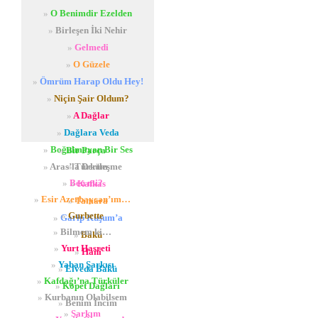
»
O Benimdir Ezelden
»
Birleşen İki Nehir
»
Gelmedi
»
O Güzele
»
Ömrüm Harap Oldu Hey!
»
Niçin Şair Oldum?
»
A Dağlar
»
Dağlara Veda
»
Boğulmayan Bir Ses
»
Bir Parça
»
Aras’la Dertleşme
»
Türküm
»
Ben mi?
»
Kafkas
»
Esir Azerbaycan’ım…
»
Tamara
»
Gurbette
»
Garip Kuşum’a
»
Bilmem ki…
»
Bakü
»
Yurt Hasreti
»
Hani
»
Yaban Şarkısı
»
Elveda Bakü
»
Kafdağı’na Türküler
»
Kopet
Dağları
»
Kurbanın Olabilsem
»
Benim İncim
»
Şarkım