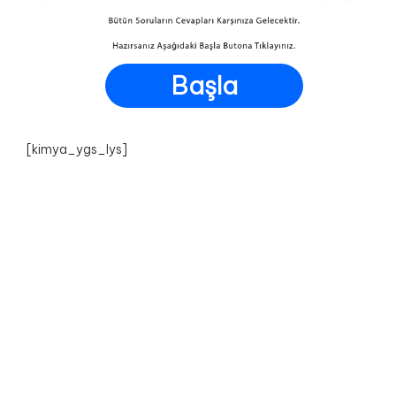
Başla
[kimya_ygs_lys]