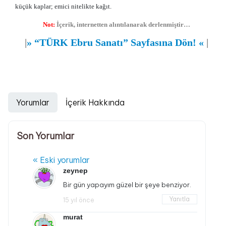
küçük kaplar; emici nitelikte kağıt.
Not:
İçerik, internetten alıntılanarak derlenmiştir…
|
»
“TÜRK Ebru Sanatı” Sayfasına Dön!
«
|
Yorumlar
İçerik Hakkında
Son Yorumlar
« Eski yorumlar
zeynep
Bir gün yapayım güzel bir şeye benziyor.
Yanıtla
15 yıl önce
murat