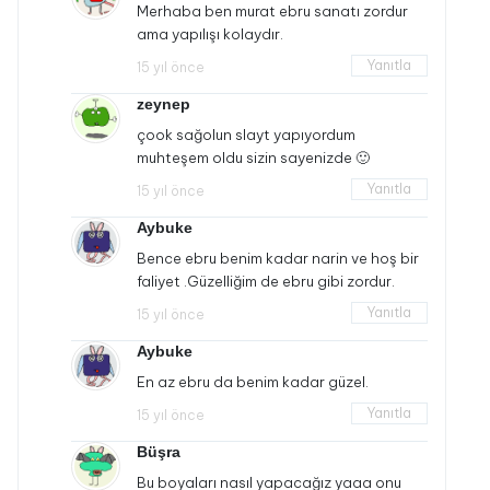
Merhaba ben murat ebru sanatı zordur
ama yapılışı kolaydır.
Yanıtla
15 yıl önce
zeynep
çook sağolun slayt yapıyordum
muhteşem oldu sizin sayenizde 🙂
Yanıtla
15 yıl önce
Aybuke
Bence ebru benim kadar narin ve hoş bir
faliyet .Güzelliğim de ebru gibi zordur.
Yanıtla
15 yıl önce
Aybuke
En az ebru da benim kadar güzel.
Yanıtla
15 yıl önce
Büşra
Bu boyaları nasıl yapacağız yaaa onu