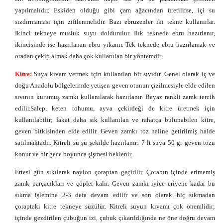
yapılmalıdır. Eskiden olduğu gibi çam ağacından üretilirse, içi su
sızdırmaması için ziftlenmelidir. Bazı
ebruzen
ler iki tekne kullanırlar.
Ikinci tekneye musluk suyu doldurulur. Ilık teknede ebru hazırlanır,
ikincisinde ise hazırlanan ebru yıkanır. Tek teknede ebru hazırlamak ve
oradan çekip almak daha çok kullanılan bir yöntemdir.
Kitre:
Suya kıvam vermek için kullanılan bir sıvıdır. Genel olarak iç ve
doğu Anadolu bölgelerinde yetişen geven otunun çizilmesiyle elde edilen
sıvının kurumuş zamkı kullanılarak hazırlanır. Beyaz renkli zamk tercih
edilir.Salep, keten tohumu, ayva çekirdeği de kitre üretmek için
kullanılabilir; fakat daha sık kullanılan ve rahatça bulunabilen kitre,
geven bitkisinden elde edilir. Geven zamkı toz haline getirilmiş halde
satılmaktadır. Kitreli su şu şekilde hazırlanır: 7 lt suya 50 gr geven tozu
konur ve bir gece boyunca şişmesi beklenir.
Ertesi gün sıkılarak naylon çoraptan geçirilir. Çorabın içinde erimemiş
zamk parçacıkları ve çöpler kalır. Geven zamkı iyice eriyene kadar bu
sıkma işlemine 2-3 defa devam edilir ve son olarak hiç sıkmadan
çoraptaki kitre tekneye süzülür. Kitreli suyun kıvamı çok önemlidir;
içinde gezdirilen çubuğun izi, çubuk çıkarıldığında ne öne doğru devam