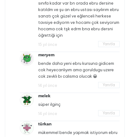
sınıfa kadar var bn orada ebru dersine
katıldm ve şu an ebru ustası sayılırım ebru
sanatı çok güzel ve eğlenceli herkese
tavsiye ediyorm ve hocamı çok seviyorum
hocama cok tşk edrm bna ebru dersni
öğrettiği için
Yanıtla
15 yıl önce
meryem
bende daha yeni ebru kursuna gidicem
cok heyecanlıyım ama goruldugu uzere
cok zevklı bı calısma olucak 😀
Yanıtla
14 yıl önce
melek
süper ilginç
Yanıtla
14 yıl önce
türkan
mükemmel bende yapmak istiyorum ebru