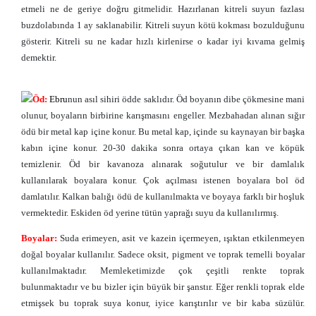
etmeli ne de geriye doğru gitmelidir. Hazırlanan kitreli suyun fazlası
buzdolabında 1 ay saklanabilir. Kitreli suyun kötü kokması bozulduğunu
gösterir. Kitreli su ne kadar hızlı kirlenirse o kadar iyi kıvama gelmiş
demektir.
Öd:
Ebru
nun asıl sihiri ödde saklıdır. Öd boyanın dibe çökmesine mani
olunur, boyaların birbirine karışmasını engeller. Mezbahadan alınan sığır
ödü bir metal kap içine konur. Bu metal kap, içinde su kaynayan bir başka
kabın içine konur. 20-30 dakika sonra ortaya çıkan kan ve köpük
temizlenir. Öd bir kavanoza alınarak soğutulur ve bir damlalık
kullanılarak boyalara konur. Çok açılması istenen boyalara bol öd
damlatılır. Kalkan balığı ödü de kullanılmakta ve boyaya farklı bir hoşluk
vermektedir. Eskiden öd yerine tütün yaprağı suyu da kullanılırmış.
Boyalar:
Suda erimeyen, asit ve kazein içermeyen, ışıktan etkilenmeyen
doğal boyalar kullanılır. Sadece oksit, pigment ve toprak temelli boyalar
kullanılmaktadır. Memleketimizde çok çeşitli renkte toprak
bulunmaktadır ve bu bizler için büyük bir şanstır. Eğer renkli toprak elde
etmişsek bu toprak suya konur, iyice karıştırılır ve bir kaba süzülür.