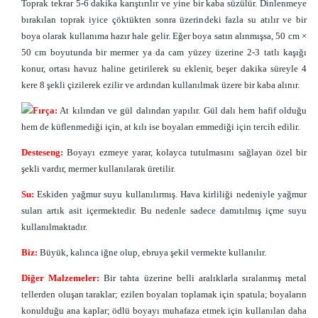
Toprak tekrar 5-6 dakika karıştırılır ve yine bir kaba süzülür. Dinlenmeye
bırakılan toprak iyice çöktükten sonra üzerindeki fazla su atılır ve bir
boya olarak kullanıma hazır hale gelir. Eğer boya satın alınmışsa, 50 cm ×
50 cm boyutunda bir mermer ya da cam yüzey üzerine 2-3 tatlı kaşığı
konur, ortası havuz haline getirilerek su eklenir, beşer dakika süreyle 4
kere 8 şekli çizilerek ezilir ve ardından kullanılmak üzere bir kaba alınır.
Fırça:
At kılından ve gül dalından yapılır. Gül dalı hem hafif olduğu
hem de küflenmediği için, at kılı ise boyaları emmediği için tercih edilir.
Desteseng:
Boyayı ezmeye yarar, kolayca tutulmasını sağlayan özel bir
şekli vardır, mermer kullanılarak üretilir.
Su:
Eskiden yağmur suyu kullanılırmış. Hava kirliliği nedeniyle yağmur
suları artık asit içermektedir. Bu nedenle sadece damıtılmış içme suyu
kullanılmaktadır.
Biz:
Büyük, kalınca iğne olup, ebruya şekil vermekte kullanılır.
Diğer Malzemeler:
Bir tahta üzerine belli aralıklarla sıralanmış metal
tellerden oluşan taraklar; ezilen boyaları toplamak için spatula; boyaların
konulduğu ana kaplar; ödlü boyayı muhafaza etmek için kullanılan daha