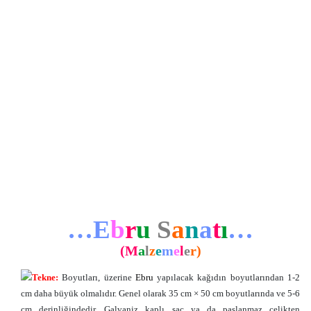
…E
b
r
u
S
a
n
a
t
ı
…
(M
a
l
z
e
m
e
l
e
r
)
Tekne:
Boyutları, üzerine
Ebru
yapılacak kağıdın boyutlarından 1-2
cm daha büyük olmalıdır. Genel olarak 35 cm × 50 cm boyutlarında ve 5-6
cm derinliğindedir. Galvaniz kaplı sac ya da paslanmaz çelikten