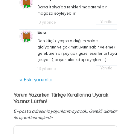
Bana İtalya’da renkleri madaremi bir
mağaza söyleyebilir
Yanıtla
13 yıl önce
Esra
Ben küçük yaşta olduğum halde
gidiyorum ve çok mutluyum sabır ve emek
gerektiren birşey çok güzel eserler ortaya
çıkıyor. ( başörtüler kitap ayrçları …)
Yanıtla
13 yıl önce
« Eski yorumlar
Yorum Yazarken Türkçe Kurallarına Uyarak
Yazınız Lütfen!
E-posta adresiniz yayınlanmayacak.
Gerekli alanlar
ile işaretlenmişlerdir