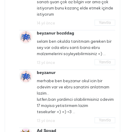
sanatı şuan çok az bilgin var ama çok
istiyorum bunu kazanç elde etmek içinde
istiyorum
Yanıtla
14 yıl önce
beyzanur bozddag
selam ben okulda tanitmam gereken bir
sey var oda ebru santi bana ebru
malzemelerini soyleyebilirmisiniz =) …
Yanıtla
13 yıl önce
beyzanur
merhabe ben beyzanur okul icin bir
odevim var ve ebru sanatini anlatmam
lazim…
lutfen,ban yardimci olabilirmisiniz odevim
17 mayisa yetistirmem lazim
tesekurler =) =) <3 …
Yanıtla
13 yıl önce
Ad Soyad