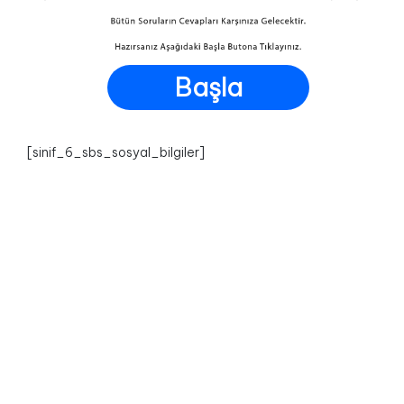
Başla
[sinif_6_sbs_sosyal_bilgiler]