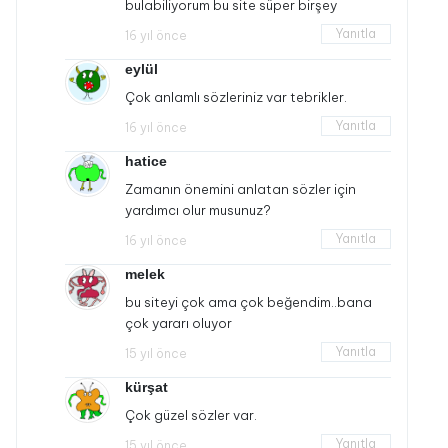
bulabiliyorum bu site süper birşey
Yanıtla
16 yıl önce
eylül
Çok anlamlı sözleriniz var tebrikler.
Yanıtla
16 yıl önce
hatice
Zamanın önemini anlatan sözler için
yardımcı olur musunuz?
Yanıtla
16 yıl önce
melek
bu siteyi çok ama çok beğendim..bana
çok yararı oluyor
Yanıtla
15 yıl önce
kürşat
Çok güzel sözler var.
Yanıtla
15 yıl önce