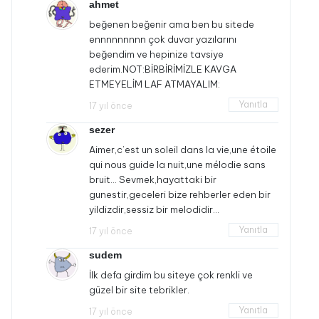
ahmet
beğenen beğenir ama ben bu sitede
ennnnnnnnn çok duvar yazılarını
beğendim ve hepinize tavsiye
ederim.NOT:BİRBİRİMİZLE KAVGA
ETMEYELİM LAF ATMAYALIM:
Yanıtla
17 yıl önce
sezer
Aimer,c’est un soleil dans la vie,une étoile
qui nous guide la nuit,une mélodie sans
bruit… Sevmek,hayattaki bir
gunestir,geceleri bize rehberler eden bir
yildizdir,sessiz bir melodidir…
Yanıtla
17 yıl önce
sudem
İlk defa girdim bu siteye çok renkli ve
güzel bir site tebrikler.
Yanıtla
17 yıl önce