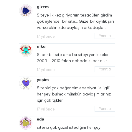
gizem
Siteye ilk kez giriyorum tesadüfen girdim
çok eylenceli bir site… Güzel bir ayrılık şiiri
varsa aklınızda paylaşın arkadaşlar…
Yanıtla
17 yıl önce
ulku
Super bir site ama bu siteyi yenileseler
2009 – 2010 falan dahada super olur…
Yanıtla
17 yıl önce
yeşim
Sitenizi çok beğendim edebiyat ile ilgili
her şeyi bulmak mümkün paylaşımlarınız
için çok tşkler.
Yanıtla
17 yıl önce
eda
siteniz çok güzel istediğim her şeyi