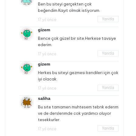
Ben bu siteyi gerçekten çok
beğendim.Kayıt olmak istiyorum.
Yanıtla
17 yıl önce
gizem
Bence çok güzel bir site.Herkese tavsiye
ederim.
Yanıtla
17 yıl önce
gizem
Herkes bu siteyi gezmesi kendileri için çok
iyi olacak.
Yanıtla
17 yıl önce
saliha
Bu sıte tamamen muhtesem tebrık ederım
ve de derslerımde cok yardımcı oluyor
tesekkurler.
Yanıtla
17 yıl önce