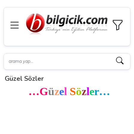
Güzel Sözler
…G
ü
z
e
l
S
ö
z
l
e
r…