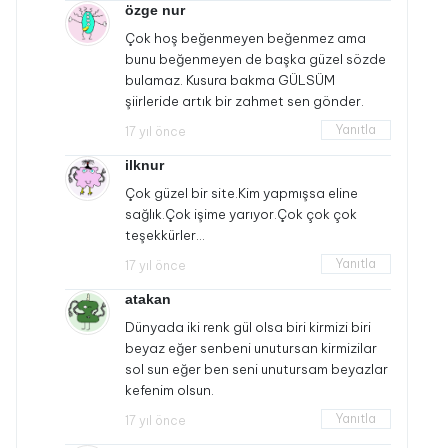
özge nur
Çok hoş beğenmeyen beğenmez ama
bunu beğenmeyen de başka güzel sözde
bulamaz. Kusura bakma GÜLSÜM
şiirleride artık bir zahmet sen gönder.
Yanıtla
17 yıl önce
ilknur
Çok güzel bir site.Kim yapmışsa eline
sağlık.Çok işime yarıyor.Çok çok çok
teşekkürler…
Yanıtla
17 yıl önce
atakan
Dünyada iki renk gül olsa biri kirmizi biri
beyaz eğer senbeni unutursan kirmizilar
sol sun eğer ben seni unutursam beyazlar
kefenim olsun.
Yanıtla
17 yıl önce