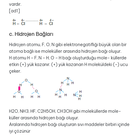
vardır.
[ad1]
c. Hidrojen Bağları
Hidrojen atomu, F, O, N gibi elektronegatifliği büyük olan bir
atoma bağlı ise moleküller arasında hidrojen bağı oluşur.
H atomu H – F, N – H, O – H bağı oluşturduğu mole- küllerde
etkin (+) yük kazanır. (+) yük kazanan H moleküldeki (–) ucu
çeker.
H2O, NH3, HF, C2H5OH, CH3OH gibi moleküllerde mole-
küller arasında hidrojen bağı oluşur.
Aralarında hidrojen bağı oluşturan sıvı maddeler birbiri içinde
iyi çözünür