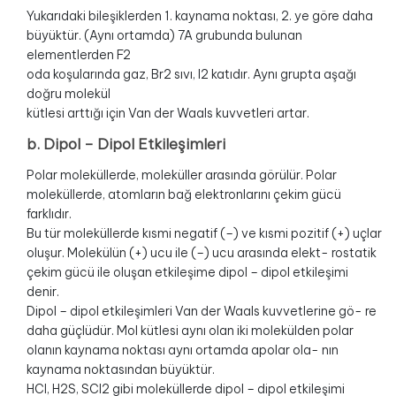
Yukarıdaki bileşiklerden 1. kaynama noktası, 2. ye göre daha
büyüktür. (Aynı ortamda) 7A grubunda bulunan
elementlerden F2
oda koşularında gaz, Br2 sıvı, I2 katıdır. Aynı grupta aşağı
doğru molekül
kütlesi arttığı için Van der Waals kuvvetleri artar.
b. Dipol – Dipol Etkileşimleri
Polar moleküllerde, moleküller arasında görülür. Polar
moleküllerde, atomların bağ elektronlarını çekim gücü
farklıdır.
Bu tür moleküllerde kısmi negatif (–) ve kısmi pozitif (+) uçlar
oluşur. Molekülün (+) ucu ile (–) ucu arasında elekt- rostatik
çekim gücü ile oluşan etkileşime dipol – dipol etkileşimi
denir.
Dipol – dipol etkileşimleri Van der Waals kuvvetlerine gö- re
daha güçlüdür. Mol kütlesi aynı olan iki molekülden polar
olanın kaynama noktası aynı ortamda apolar ola- nın
kaynama noktasından büyüktür.
HCI, H2S, SCI2 gibi moleküllerde dipol – dipol etkileşimi