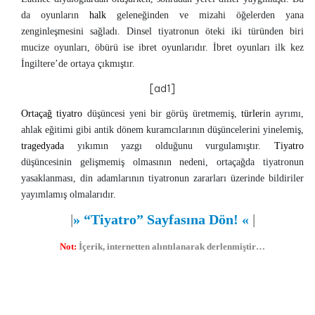
da oyunların
halk
geleneğinden ve mizahi öğelerden yana
zenginleşmesini sağladı. Dinsel tiyatronun öteki iki türünden biri
mucize oyunları, öbürü ise ibret oyunlarıdır. İbret oyunları ilk kez
İngiltere’de ortaya çıkmıştır.
[ad1]
Ortaçağ tiyatro
düşüncesi yeni bir görüş üretmemiş,
türler
in ayrımı,
ahlak eğitimi gibi antik dönem kuramcılarının düşüncelerini yinelemiş,
tragedyada
yıkımın yazgı olduğunu vurgulamıştır.
Tiyatro
düşüncesinin gelişmemiş olmasının nedeni, ortaçağda tiyatronun
yasaklanması, din adamlarının tiyatronun zararları üzerinde bildiriler
yayımlamış olmalarıdır.
|
»
“Tiyatro” Sayfasına Dön!
«
|
Not:
İçerik, internetten alıntılanarak derlenmiştir…
Tiyatro
,
Tiyatro Nedir
,
Tiyatro Metinleri
,
Türk Tiyatrosu
,
Tiyatro