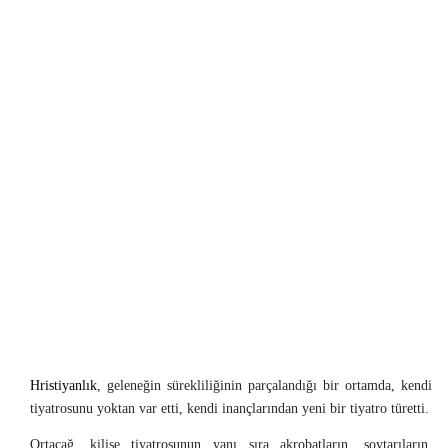
Hristiyanlık
, geleneğin sürekliliğinin parçalandığı bir ortamda, kendi
tiyatrosunu yoktan var etti, kendi inançlarından yeni bir tiyatro türetti.
Ortaçağ, kilise tiyatrosunun yanı sıra akrobatların, soytarıların,