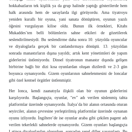
hokkabazların tek kişilik ya da grup halinde yaptığı gösterilerde hem
halk arasında hem de saraylarda ilgi görüyordu. Ama tiyatroyu
yeniden kurallı bir oyuna, yani sanata dönüştüren, oyunun yazılı
öğesini vurgulayan kilise oldu. Bunun ilk örnekleri, Kitabı
Mukaddes’ten belli bölümlerin sahne etkileri de gözetilerek
seslendirilmesiydi. Bu seslendirme daha sonra 10. yüzyılda oyuncular
ve diyaloglarla gerçek bir canlandırmaya dönüştü. 13. yüzyıldan
sonrada manastırların dışına yayıldı; artık kent yönetimleri de yapım
giderlerini üstleniyordu. Dinsel tiyatronun manastır dışında gelişen
birbirine bağlı bir dizi kısa oyunlardan oluşan dizilerdi ve 2-3 gün
boyunca oynanıyordu. Gizem oyunlarının sahnelenmesini de loncalar
gibi özel kentsel örgütler üstlenmiştir.
Her lonca, kendi zaanatıyla ilişkili olan bir oyunun giderlerini
karşılıyordu. Başlangıçta, oyunlar, “ev” adı verilen süslenmiş tahta
platformlar üzerinde oynanıyordu. İtalya’da bir alanın ortasında oturan
seyirciler, alanın çevresine yerleştirilmiş platformlar üzerinde oynanan
oyunu izliyordu. İngiltere’de ise oyunlar araba gibi çekilen pagent adı
verilen tekerlekli sahnelerde oynanıyordu. Gizem oyunları başlangıçta
Latince diyaloglardan oluşurken, sonradan yerel diller yaygınlaştı. Bu