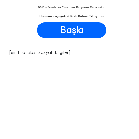
Başla
[sinif_6_sbs_sosyal_bilgiler]