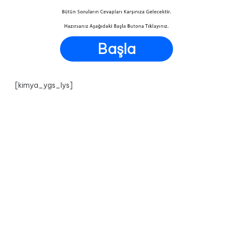
Başla
[kimya_ygs_lys]