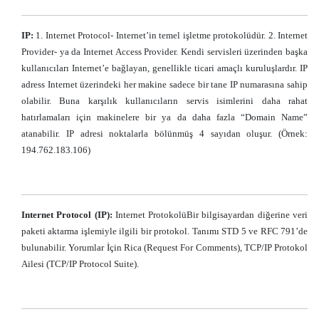
IP:
1. Internet Protocol- Internet’in temel işletme protokolüdür. 2. Internet
Provider- ya da Internet Access Provider. Kendi servisleri üzerinden başka
kullanıcıları Internet’e bağlayan, genellikle ticari amaçlı kuruluşlardır. IP
adress Internet üzerindeki her makine sadece bir tane IP numarasına sahip
olabilir. Buna karşılık kullanıcıların servis isimlerini daha rahat
hatırlamaları için makinelere bir ya da daha fazla “Domain Name”
atanabilir. IP adresi noktalarla bölünmüş 4 sayıdan oluşur. (Örnek:
194.762.183.106)
Internet Protocol (IP):
Internet ProtokolüBir bilgisayardan diğerine veri
paketi aktarma işlemiyle ilgili bir protokol. Tanımı STD 5 ve RFC 791’de
bulunabilir. Yorumlar İçin Rica (Request For Comments), TCP/IP Protokol
Ailesi (TCP/IP Protocol Suite).