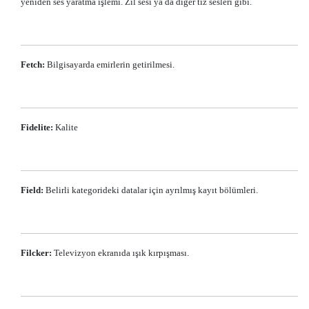
yeniden ses yaratma işlemi. Zil sesi ya da diğer tiz sesleri gibi.
Fetch:
Bilgisayarda emirlerin getirilmesi.
Fidelite:
Kalite
Field:
Belirli kategorideki datalar için ayrılmış kayıt bölümleri.
Filcker:
Televizyon ekranıda ışık kırpışması.