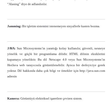
“Alasing” diye de adlandırılır.
Jamming:
Bir işletim sistemini istenemeyen sinyallerle kasten bozma.
JAVA:
Sun Microsystems’in yarattığı kolay kullanılır, güvenli, nesneye
yönelik ve güçlü bir programlama dilidir. HTML dilinin eksiklerini
kapamaya yöneliktir. Bu dil Netscape 4.0 veya Sun Microsystems’in
HotJava web tarayıcısıla görüntülenebilir. Ayrıca bir derleyiciye gerek
yoktur. Dil hakkında daha çok bilgi ve örnekler için http://java.sun.com
adresin
Kamera:
Görüntüyü elektriksel işaretlere çeviren sistem.