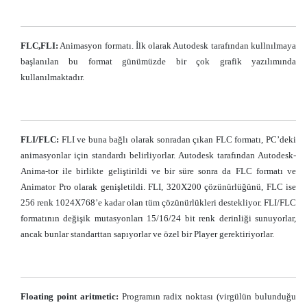
FLC,FLI:
Animasyon formatı. İlk olarak Autodesk tarafından kullnılmaya
başlanılan bu format günümüzde bir çok grafik yazılımında
kullanılmaktadır.
FLI/FLC:
FLI ve buna bağlı olarak sonradan çıkan FLC formatı, PC’deki
animasyonlar için standardı belirliyorlar. Autodesk tarafından Autodesk-
Anima-tor ile birlikte geliştirildi ve bir süre sonra da FLC formatı ve
Animator Pro olarak genişletildi. FLI, 320X200 çözünürlüğünü, FLC ise
256 renk 1024X768’e kadar olan tüm çözünürlükleri destekliyor. FLI/FLC
formatının değişik mutasyonları 15/16/24 bit renk derinliği sunuyorlar,
ancak bunlar standarttan sapıyorlar ve özel bir Player gerektiriyorlar.
Floating point aritmetic:
Programın radix noktası (virgülün bulunduğu