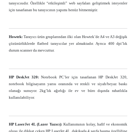
tarayıcısıdır. Özellikle “etkileşimli” web sayfaları geliştirmek isteyenler
için tasarlanan bu tarayıcının yapımı henüz bitmemiştir.
Howtek:
Tarayıcı ürün gruplarından ilki olan Howtek’de A4 ve A3 değişik
çözünürlüklerde flatbed tarayıcılar yer almaktadır. Ayrıca 400 dpi’lık
durum scanner da mevcuttur.
HP DeskJet 320:
Notebook PC’ler için tasarlanan HP DeskJet 320,
notebook bilgisayarın yarısı oranında ve renkli ve siyah/beyaz baskı
olanağı sunuyor. 2kg’lık ağırlığı ile ev ve büro dışında rahatlıkla
kullanılabiliyor.
HP LaserJet 4L (Lazer Yazıcı):
Kullanımının kolay, hafif ve ekonomik
oluşu ile dikkat çeken HP LaserJet 4L, dakikada 4 sayfa basma özelliğine