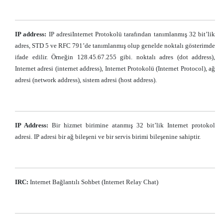
IP address:
IP adresiInternet Protokolü tarafından tanımlanmış 32 bit’lik
adres, STD 5 ve RFC 791’de tanımlanmış olup genelde noktalı gösterimde
ifade edilir. Örneğin 128.45.67.255 gibi. noktalı adres (dot address),
Internet adresi (internet address), Internet Protokolü (Internet Protocol), ağ
adresi (network address), sistem adresi (host address).
IP Address:
Bir hizmet birimine atanmış 32 bit’lik Internet protokol
adresi. IP adresi bir ağ bileşeni ve bir servis birimi bileşenine sahiptir.
IRC:
Internet Bağlantılı Sohbet (Internet Relay Chat)