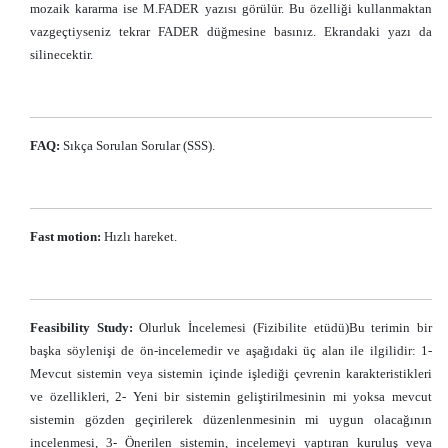
mozaik kararma ise M.FADER yazısı görülür. Bu özelliği kullanmaktan
vazgeçtiyseniz tekrar FADER düğmesine basınız. Ekrandaki yazı da
silinecektir.
FAQ:
Sıkça Sorulan Sorular (SSS).
Fast motion:
Hızlı hareket.
Feasibility Study:
Olurluk İncelemesi (Fizibilite etüdü)Bu terimin bir
başka söylenişi de ön-incelemedir ve aşağıdaki üç alan ile ilgilidir: 1-
Mevcut sistemin veya sistemin içinde işlediği çevrenin karakteristikleri
ve özellikleri, 2- Yeni bir sistemin geliştirilmesinin mi yoksa mevcut
sistemin gözden geçirilerek düzenlenmesinin mi uygun olacağının
incelenmesi, 3- Önerilen sistemin, incelemeyi yaptıran kuruluş veya