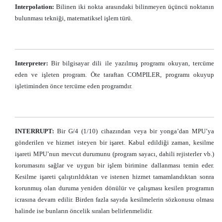
Interpolation:
Bilinen iki nokta arasındaki bilinmeyen üçüncü noktanın
bulunması tekniği, matematiksel işlem türü.
Interpreter:
Bir bilgisayar dili ile yazılmış programı okuyan, tercüme
eden ve işleten program. Öte taraftan COMPILER, programı okuyup
işletiminden önce tercüme eden programdır.
INTERRUPT:
Bir G/4 (1/10) cihazından veya bir yonga’dan MPU’ya
gönderilen ve hizmet isteyen bir işaret. Kabul edildiği zaman, kesilme
işareti MPU’nun mevcut durumunu (program sayacı, dahili rejisterler vb.)
korumasını sağlar ve uygun bir işlem birimine dallanması temin eder.
Kesilme işareti çalıştırıldıktan ve istenen hizmet tamamlandıktan sonra
korunmuş olan duruma yeniden dönülür ve çalışması kesilen programın
icrasına devam edilir. Birden fazla sayıda kesilmelerin sözkonusu olması
halinde ise bunların öncelik sıraları belirlenmelidir.