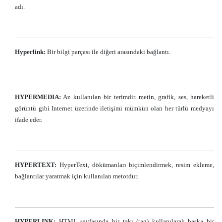
adı.
Hyperlink:
Bir bilgi parçası ile diğeri arasındaki bağlantı.
HYPERMEDIA:
Az kullanılan bir terimdir. metin, grafik, ses, hareketli
görüntü gibi Internet üzerinde iletişimi mümkün olan her türlü medyayı
ifade eder.
HYPERTEXT:
HyperText, dökümanları biçimlendirmek, resim ekleme,
bağlantılar yaratmak için kullanılan metotdur.
HYPERLINK:
HTML sayfasında bir takı (tag) kullanılarak başka bir