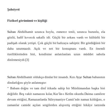
Şahsiyeti
Fiziksel görünümü ve kişiliği
Sultan
Abdülhamit uzunca boylu, esmerce tenli, uzunca burunlu, ela
gözlü, hafif kıvırcık sakallı idi. Güçlü bir zekası vardı ve kültürlü bir
padişah olarak yetişti. Çok güçlü bir hafızaya sahiptir. Bir gördüğünü bir
daha unutmazdı. Açık ve net bir konuşması vardı. En önemli
özelliklerinden biri, kendisine anlatılanları uzun müddet sabırla
dinlemesiydi.[3]
Sultan
Abdülhamit oldukça dindar bir insandı. Kızı Ayşe
Sultan
babasının
dindarlığını şöyle anlatmıştır:
“ Babam doğru ve tam dinî itikada sahip bir Müslümandan başka biri
değildir. Beş vakit namazını kılar, Kur’ân-ı Kerîm okurdu.Daima camilere
devam ettiğini, Ramazanlarda Süleymaniye Camii’nde namaz kıldığını, o
zamanlar camide açılan sergilerden alışveriş ettiğini hikâye tarzında