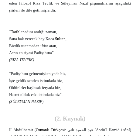
eden Filozof Rıza Tevfik ve Süleyman Nazıf pişmanlılarını aşagıdaki
şiirleri ile dile getirmişlerdir.
“
Tarih
ler adını andığı zaman,
Sana hak verecek hey Koca
Sultan
,
Bizdik utanmadan iftira atan,
Asrın en siyasi Padişahına”.
(RIZA TEVFİK)
“Padişahım gelmemişken yada biz,
İşte geldik senden istimdada biz,
Öldürürler başlasak feryada biz,
Hasret olduk eski istibdada biz”.
(SÜLEYMAN NAZIF)
(2. Kaynak)
II. Abdülhamit (
Osmanlı
Türkçe
si: عبد الحميد ثانی `Abdü’l-Hamid-i sânî)