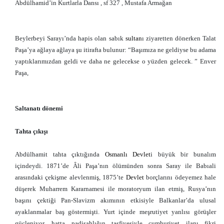
Abdülhamid’in Kurtlarla Dansı , sf 327 , Mustafa Armağan
Beylerbeyi Sarayı’nda hapis olan sabık
sultan
ı ziyaretten dönerken Talat
Paşa’ya ağlaya ağlaya şu itirafta bulunur: “Başımıza ne geldiyse bu adama
yaptıklarımızdan geldi ve daha ne gelecekse o yüzden gelecek. ” Enver
Paşa,
Saltanatı dönemi
Tahta çıkışı
Abdülhamit tahta çıktığında
Osmanlı
Devlet
i büyük bir bunalım
içindeydi. 1871’de Âli Paşa’nın ölümünden sonra Saray ile Babıali
arasındaki çekişme alevlenmiş, 1875’te
Devlet
borçlarını ödeyemez hale
düşerek Muharrem Kararnamesi ile moratoryum ilan etmiş, Rusya’nın
başını çektiği Pan-Slavizm akımının etkisiyle Balkanlar’da ulusal
ayaklanmalar baş göstermişti. Yurt içinde meşrutiyet yanlısı görüşler
güçleniyor, hatta padişahlığın tasfiyesiyle cumhuriyet ilanı fikri