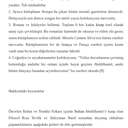
yasaktı. Tek nüshadırlar.
2. Ayrıca kütüphane Avrupa’da çıkan bütün önemli gazetelere aboneydi.
Dolayısıyla son derece zengin bir süreli yayın koleksiyonu mevcuttu.
3. Roman ve hikâyeler bölümü: Toplam 6 bin kadar
kitap
özel olarak
saray için çevrilmiştir. Bu romanlar haremde de okunur ve elden ele gezer,
sonra kütüphaneye teslim edilirdi. Mesela Carmen Silva’nın bütün eserleri
mevcuttu. Kütüphanenin bir de Arapça ve Farsça eserleri içeren kısmı
vardı ama bu kısım diğerlerine nazaran fakirdi.
4. Coğrafya ve seyahatnameler koleksiyonu. “Yıldız duvarlarının çevirmiş
bulunduğu mahdut bir orman içinde hayat geçiren Abdülhamit, sanki
bütün dünyayı buradan seyredercesine” bu eserleri okurdu.[9]
Hakkındaki beyanatlar
Önceleri İttihat ve Terakki Fırkası içinde
Sultan
Abdülhamit’e karşı olan
Filozof Rıza Tevfik ve Süleyman Nazif sonradan duymuş oldukları
pişmanlıklarını aşağıdaki şiirleri ile dile getirmişlerdir.