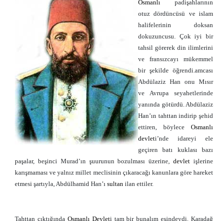
Osmanlı
padişahlarının
otuz dördüncüsü ve islam
halifelerinin doksan
dokuzuncusu. Çok iyi bir
tahsil görerek din ilimlerini
ve fransızcayı mükemmel
bir şekilde öğrendi.amcası
Abdülaziz Han onu Mısır
ve Avrupa seyahetlerinde
yanında götürdü. Abdülaziz
Han’ın tahttan indirip şehid
ettiren, böylece
Osmanlı
devlet
i’nde idareyi ele
geçiren batı kuklası bazı
paşalar, beşinci Murad’ın şuurunun bozulması üzerine,
devlet
işlerine
karışmaması ve yalnız millet meclisinin çıkaracağı kanunlara göre hareket
etmesi şartıyla, Abdülhamid Han’ı
sultan
ilan ettiler.
Tahttan çıktığında
Osmanlı
Devlet
i tam bir bunalım eşindeydi. Karadağ