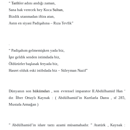
“
Tarih
ler adını andığı zaman,
Sana hak verecek hey Koca
Sultan
,
Bizdik utanmadan iftira atan,
Asrın en siyasi Padişahına – Rıza Tevfik”
.
“ Padişahım gelmemişken yada biz,
İşte geldik senden istimdada biz,
Öldürürler başlasak feryada biz,
Hasret olduk eski istibdada biz – Süleyman Nazif”
Dünyanın son
hükümdar
ı , son evrensel imparator II.Abdülhamid Han ‘
dır. İlber Ortaylı Kaynak : ( Abdülhamid’in Kurtlarla Dansı , sf 285,
Mustafa Armağan )
” Abdülhamid’in idare tarzı azami müsamahadır. ” Atatürk , Kaynak :