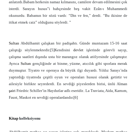
anlatırdı.Babam herkesin namaz kılmasını, camilere devam edilmesini çok
isterdi. Sarayın husus”i bahçesinde beş vakit Ezân-ı Muhammedi
okunurdu. Babamın bir sözü vardı: “Din ve fen,” derdi. “Bu ikisine de
itikat etmek caiz” olduğunu söylerdi. ”
Sultan
Abdülhamit çalışkan bir padişahtı. Günde muntazam 15-16 saat
çalıştığı söylenmektedir.[5]Kendisini
devlet
işlerinde görevli sayıp,
çalışma saatleri dışında usta bir marangoz olarak atölyesinde çalışmıştır.
Ayrıca
Sultan
gençliğinde at binme, yüzme, atıcılık gibi sporlara merak
duymuştur. Tiyatro ve operaya da büyük ilgi duyardı. Yıldız Sarayı’nda
yaptırdığı tiyatroda çeşitli oyun ve operaları hususi olarak getirtir ve
ailesiyle birlikte seyrederdi. En sevdiği piyeslerden birisi, ünlü Alman
şair
i Friedric Schiller’in Haydutlar adlı eseridir.. La Traviata, Aida, Karnım,
Faust, Maskot en sevdiği operalardandır.[6]
Kitap
kolleksiyonu
Abdülhamit matbaa ve yayın işlerine çok meraklıydı. Modern matbaa