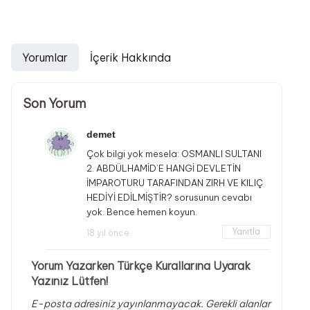
Yorumlar
İçerik Hakkında
Son Yorum
demet
Çok bilgi yok mesela: OSMANLI SULTANI
2. ABDÜLHAMİD’E HANGİ DEVLETİN
İMPAROTURU TARAFINDAN ZIRH VE KILIÇ
HEDİYİ EDİLMİŞTİR? sorusunun cevabı
yok. Bence hemen koyun.
Yanıtla
18 yıl önce
Yorum Yazarken Türkçe Kurallarına Uyarak
Yazınız Lütfen!
E-posta adresiniz yayınlanmayacak.
Gerekli alanlar