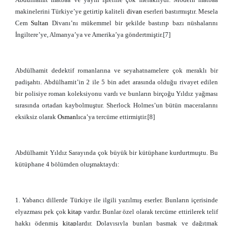
makinelerini Türkiye’ye getirtip kaliteli
divan
eserleri bastırmıştır. Mesela
Cem
Sultan
Divanı’nı mükemmel bir şekilde bastırıp bazı nüshalarını
İngiltere’ye, Almanya’ya ve Amerika’ya göndertmiştir.[7]
Abdülhamit dedektif romanlarına ve seyahatnamelere çok meraklı bir
padişahtı. Abdülhamit’in 2 ile 5 bin adet arasında olduğu rivayet edilen
bir polisiye roman koleksiyonu vardı ve bunların birçoğu Yıldız yağması
sırasında ortadan kaybolmuştur. Sherlock Holmes’un bütün maceralarını
eksiksiz olarak
Osmanlı
ca’ya tercüme ettirmiştir.[8]
Abdülhamit Yıldız Sarayında çok büyük bir kütüphane kurdurtmuştu. Bu
kütüphane 4 bölümden oluşmaktaydı:
1. Yabancı dillerde Türkiye ile ilgili yazılmış eserler. Bunların içerisinde
elyazması pek çok
kitap
vardır. Bunlar özel olarak tercüme ettirilerek telif
hakkı ödenmiş
kitap
lardır. Dolayısıyla bunları basmak ve dağıtmak