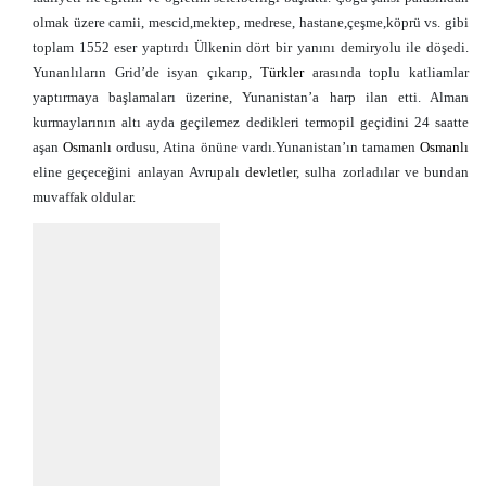
olmak üzere camii, mescid,mektep, medrese, hastane,çeşme,köprü vs. gibi
toplam 1552 eser yaptırdı Ülkenin dört bir yanını demiryolu ile döşedi.
Yunanlıların Grid’de isyan çıkarıp,
Türkler
arasında toplu katliamlar
yaptırmaya başlamaları üzerine, Yunanistan’a harp ilan etti. Alman
kurmaylarının altı ayda geçilemez dedikleri termopil geçidini 24 saatte
aşan
Osmanlı
ordusu, Atina önüne vardı.Yunanistan’ın tamamen
Osmanlı
eline geçeceğini anlayan Avrupalı
devlet
ler, sulha zorladılar ve bundan
muvaffak oldular.