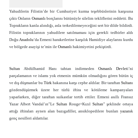
Yahudilerin Filistin’de bir Cumhuriyet kurma teşebbüslerinin karşısına
çıktı Onların
Osmanlı
borçlarını bütünüyle silelim tekliflerini reddetti. Bu
Toprakların kanla alındığı, asla terkedilemeyeceğini sert bir dilde bildirdi.
Filistin topraklarının yahudilere satılmaması için gerekli tedbirler aldı
Doğu
Anadolu
‘da Ermeni haraketlerine karşılık Hamidiye alaylarını kurdu
ve bölgede asayişi te’min ile
Osmanlı
hakimiyetini pekiştirdi.
Sultan
Abdülhamid Hanı tahtan indirmeden
Osmanlı
Devlet
i’ni
parçalamanın ve islamı yok etmenin mümkün olmadığını gören bütün iç
ve dış düşmanlar bu
Türk
hakanına karşı cephe aldılar. Bir taraftan
Sultan
ı
gözdendüşürmek üzere her türlü iftira ve kötüleme kampanyaları
yaparlarken, diğer taraftan suikastlar tertib ettiler. Ermeni asıllı Fransız
Yazar Albert Vandal’ın”Le
Sultan
Rouge=Kızıl
Sultan
” şeklinde ortaya
attığı iftiraları aynen alan bazıgafiller, ansiklopedilere bunları
yazar
ak
genç nesilleri aldattılar.