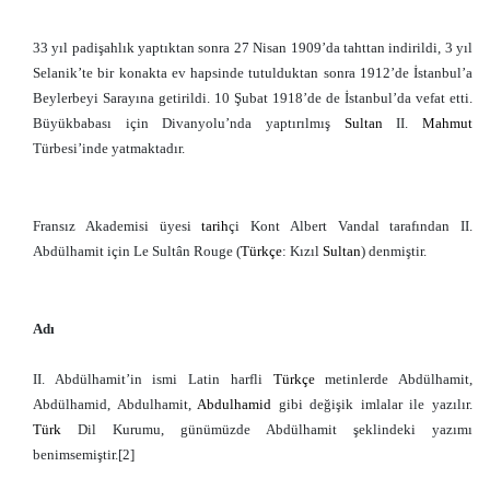
33 yıl padişahlık yaptıktan sonra 27 Nisan 1909’da tahttan indirildi, 3 yıl
Selanik’te bir konakta ev hapsinde tutulduktan sonra 1912’de İstanbul’a
Beylerbeyi Sarayına getirildi. 10 Şubat 1918’de de İstanbul’da vefat etti.
Büyükbabası için Divanyolu’nda yaptırılmış
Sultan
II.
Mahmut
Türbesi’inde yatmaktadır.
Fransız Akademisi üyesi
tarih
çi Kont Albert Vandal tarafından II.
Abdülhamit için Le Sultân Rouge (
Türkçe
: Kızıl
Sultan
) denmiştir.
Adı
II. Abdülhamit’in ismi Latin harfli
Türkçe
metinlerde Abdülhamit,
Abdülhamid, Abdulhamit,
Abdulhamid
gibi değişik imlalar ile yazılır.
Türk
Dil Kurumu, günümüzde Abdülhamit şeklindeki yazımı
benimsemiştir.[2]