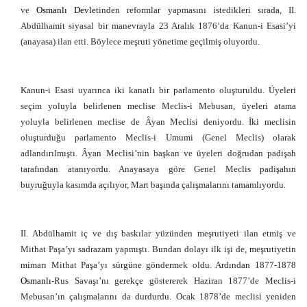
ve
Osmanlı
Devlet
inden reformlar yapmasını istedikleri sırada, II.
Abdülhamit siyasal bir manevrayla 23 Aralık 1876’da Kanun-i Esasi’yi
(anayasa) ilan etti. Böylece meşruti yönetime geçilmiş oluyordu.
Kanun-i Esasi uyarınca iki kanatlı bir parlamento oluşturuldu. Üyeleri
seçim yoluyla belirlenen meclise Meclis-i Mebusan, üyeleri atama
yoluyla belirlenen meclise de Âyan Meclisi deniyordu. İki meclisin
oluşturduğu parlamento Meclis-i Umumi (Genel Meclis) olarak
adlandırılmıştı. Âyan Meclisi’nin başkan ve üyeleri doğrudan padişah
tarafından atanıyordu. Anayasaya göre Genel Meclis padişahın
buyruğuyla kasımda açılıyor, Mart başında çalışmalarını tamamlıyordu.
II. Abdülhamit iç ve dış baskılar yüzünden meşrutiyeti ilan etmiş ve
Mithat Paşa’yı sadrazam yapmıştı. Bundan dolayı ilk işi de, meşrutiyetin
mimarı Mithat Paşa’yı sürgüne göndermek oldu. Ardından 1877-1878
Osmanlı
-Rus Savaşı’nı gerekçe göstererek Haziran 1877’de Meclis-i
Mebusan’ın çalışmalarını da durdurdu. Ocak 1878’de meclisi yeniden