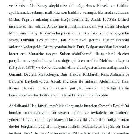
ve Sırbistan’da Savaş aleyhimize dönmüş, Bosna-Hersek ve Grid’de
ayaklanmalar çıkmış, mali kriz son haddine varmıştı. Bu arada sadrazam
Mithat Paşa ve arkadaşlarının isteği üzerine 23 Aralık 1876’da Birinci
meşrutiyet ilan edildi. Ancak gayri müslimlerin dahi yer aldığı Meclis-i
Meb’usanın ilk işi Rusya’ya harp ilanı oldu. 93 harbi diye
tarih
e geçen bu
savaş,
Osmanlı
Devlet
i için, tan bir felaket getirdi. Ruslar İstanbul
önlerine kadar geldi. Bir milyondan fazla
Türk
, Bulgaristan’dan İstanbul’a
hicret etti. Mütareke isteyen
Sultan
abdülhamid, ilk iş olarak
devlet
i
parçalanma ve yok olma yoluna doğru götüren meclis-i Meb’usanı kapattı
(13 Şubat 1878) ve
devlet
idaresini eline aldı. Ayastenfanos antlaşması ile
Osmanlı
Devlet
i, Mekodonya, Batı Trakya, Kırklareli, Kars, Ardahan ve
Batum’u kaybediyordu. Ancak ingiltere ile anlaşan Abdülhamid Han,
Kıbrıs idaresini onlara bırakmak şartıyla, yeniden topladığı Berlin
konferansı’nda kaybedilen toprakların bir kısmına sahib oldu.
Abdülhamid Han büyük mes’eleler karşısında bunalan
Osmanlı
Devlet
i’ni
bundan sonra dahiyane bir siyaset, adalet ve fevkalede bir kudretle
yönetti. Düyun-ı umumiye idaresini kurarak iki yüz elli iki milyon tutan
devlet
borçlarını yüz altı milyona indirdi. Memlekette büyük bir imar
faaliyeti ile eğitim ve öğretim seferberliği başlattı. Çoğu şahsi parasından