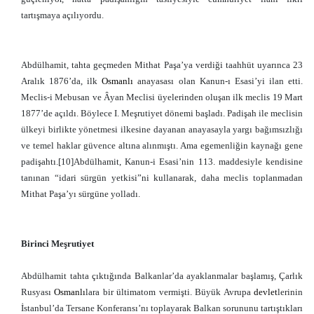
tartışmaya açılıyordu.
Abdülhamit, tahta geçmeden Mithat Paşa’ya verdiği taahhüt uyarınca 23
Aralık 1876’da, ilk
Osmanlı
anayasası olan Kanun-ı Esasi’yi ilan etti.
Meclis-i Mebusan ve Âyan Meclisi üyelerinden oluşan ilk meclis 19 Mart
1877’de açıldı. Böylece I. Meşrutiyet dönemi başladı. Padişah ile meclisin
ülkeyi birlikte yönetmesi ilkesine dayanan anayasayla yargı bağımsızlığı
ve temel haklar güvence altına alınmıştı. Ama egemenliğin kaynağı gene
padişahtı.[10]Abdülhamit, Kanun-i Esasi’nin 113. maddesiyle kendisine
tanınan “idari sürgün yetkisi”ni kullanarak, daha meclis toplanmadan
Mithat Paşa’yı sürgüne yolladı.
Birinci Meşrutiyet
Abdülhamit tahta çıktığında Balkanlar’da ayaklanmalar başlamış, Çarlık
Rusyası
Osmanlı
lara bir ültimatom vermişti. Büyük Avrupa
devlet
lerinin
İstanbul’da Tersane Konferansı’nı toplayarak Balkan sorununu tartıştıkları