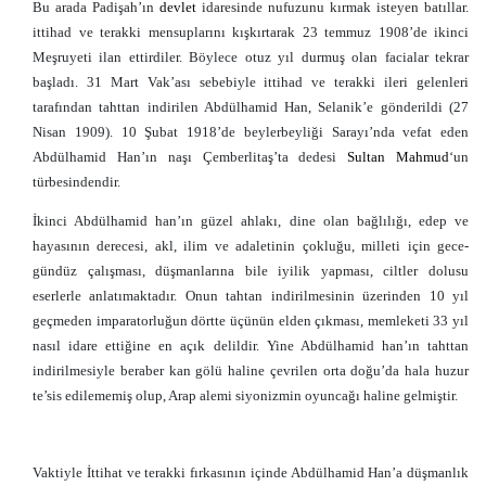
Bu arada Padişah’ın
devlet
idaresinde nufuzunu kırmak isteyen batıllar.
ittihad ve terakki mensuplarını kışkırtarak 23 temmuz 1908’de ikinci
Meşruyeti ilan ettirdiler. Böylece otuz yıl durmuş olan facialar tekrar
başladı. 31 Mart Vak’ası sebebiyle ittihad ve terakki ileri gelenleri
tarafından tahttan indirilen Abdülhamid Han, Selanik’e gönderildi (27
Nisan 1909). 10 Şubat 1918’de beylerbeyliği Sarayı’nda vefat eden
Abdülhamid Han’ın naşı Çemberlitaş’ta dedesi
Sultan
Mahmud
‘un
türbesindendir.
İkinci Abdülhamid han’ın güzel ahlakı, dine olan bağlılığı, edep ve
hayasının derecesi, akl, ilim ve adaletinin çokluğu, milleti için gece-
gündüz çalışması, düşmanlarına bile iyilik yapması, ciltler dolusu
eserlerle anlatımaktadır. Onun tahtan indirilmesinin üzerinden 10 yıl
geçmeden imparatorluğun dörtte üçünün elden çıkması, memleketi 33 yıl
nasıl idare ettiğine en açık delildir. Yine Abdülhamid han’ın tahttan
indirilmesiyle beraber kan gölü haline çevrilen orta doğu’da hala huzur
te’sis edilememiş olup, Arap alemi siyonizmin oyuncağı haline gelmiştir.
Vaktiyle İttihat ve terakki fırkasının içinde Abdülhamid Han’a düşmanlık