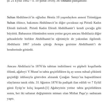
(d. 21 Eylül 1842 – ö. 10 Şubat 1918). 34.
Osmanlı
padişahıdır.
Sultan
Abdülmecit’in oğludur. Henüz 10 yaşındayken annesi Tirimüjgan
Sultan
ölünce, bakımını Abdülmecit’in diğer çocuksuz eşi Piristû Kadın
Efendi üstlendi. Piristû Kadın Efendi Abdülhamit’i kendi çocuğu gibi
büyüttü. Babasının ölümünden sonra yerine geçen amcası Abdülaziz diğer
şehzadelerle birlikte Abdülhamit’in eğitimiyle de yakından ilgilendi.
Abdülaziz 1867 yılında çıktığı Avrupa gezisine Abdülhamit’i de
beraberinde götürdü.
Amcası Abdülaziz’in 1876’da tahttan indirilmesi ve şüpheli koşullarda
ölümü, ağabeyi V. Murat’ın tahta geçirildikten üç ay sonra ruhsal çöküntü
geçirdiği iddiasıyla görevden alınarak Çırağan Sarayı’na hapsedilmesi
olaylarına tanık oldu. 31 Ağustos 1876’da padişah ilan edildi ve 7 Eylül
günü Eyüp’te kılıç kuşandı.[1] Ağabeyinin yerine tahta geçirildikten
sonra, her iki saltanat değişiminin mimarı olan Mithat Paşa’yı sadrazam
yaptı.