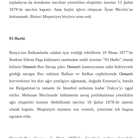
topladıysa da kendisine mecliste yöneltilen eleştiriler üzerine 13 Şubat
1878’de meclisi kapattı. Ama hiçbir işlevi olmayan Âyan Meclisi’ne
dokunmadı. Birinci Meşrutiyet böylece sona erdi.
93 Harbi
Rusya’nın Balkanlarda ıslahat için verdiği tekliflerin 10 Nisan 1877’de
İbrahim Ethem Paşa hükümeti tarafından reddi üzerine “93 Harbi” olarak
bilinen
Osmanlı
-Rus Savaşı çıktı.
Osmanlı
kamuoyunun zafer bekleyerek
girdiği savaşta Rus orduları Balkan ve Kafkas cephelerinde
Osmanlı
kuvvetlerini bir dizi ağır yenilgiye uğratarak, doğuda Erzurum’u, batıda
ise Bulgaristan’ın tamamı ile İstanbul surlarına kadar Trakya’yı işgal
ettiler. Mebusan Meclisinde hükümetin savaş politikalarına yöneltilen
ağır eleştiriler üzerine Abdülhamit meclisi 18 Şubat 1878’de süresiz
olarak kapattı. Meşrutiyet rejimine son vererek, yönetime tek başına
egemen oldu.