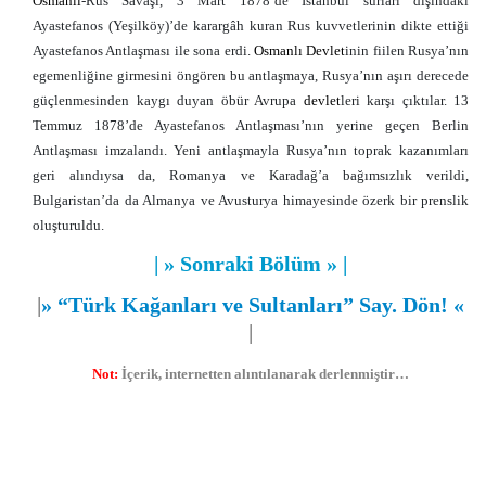
Osmanlı
-Rus Savaşı, 3 Mart 1878’de İstanbul surları dışındaki
Ayastefanos (Yeşilköy)’de karargâh kuran Rus kuvvetlerinin dikte ettiği
Ayastefanos Antlaşması ile sona erdi.
Osmanlı
Devlet
inin fiilen Rusya’nın
egemenliğine girmesini öngören bu antlaşmaya, Rusya’nın aşırı derecede
güçlenmesinden kaygı duyan öbür Avrupa
devlet
leri karşı çıktılar. 13
Temmuz 1878’de Ayastefanos Antlaşması’nın yerine geçen Berlin
Antlaşması imzalandı. Yeni antlaşmayla Rusya’nın toprak kazanımları
geri alındıysa da, Romanya ve Karadağ’a bağımsızlık verildi,
Bulgaristan’da da Almanya ve Avusturya himayesinde özerk bir prenslik
oluşturuldu.
|
» Sonraki Bölüm »
|
|
»
“Türk Kağanları ve Sultanları” Say. Dön!
«
|
Not:
İçerik, internetten alıntılanarak derlenmiştir…
Türk Kağanları
,
Türk Sultanları
,
Hükümdarlar
,
Türkçe
,
Edebiyat