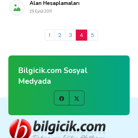
Alan Hesaplamaları
29 Eylül 2011
1
2
3
4
5
Bilgicik.com Sosyal
Medyada