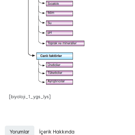
[biyoloji_1_ygs_lys]
Yorumlar
İçerik Hakkında