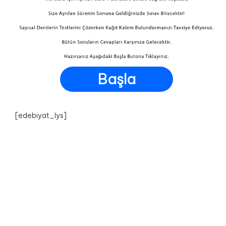
Başla
[edebiyat_lys]