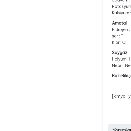
Sodyum
Potasy
Kalsiyu
Ametal
Hidroj
şor : 
Klor :
Soygaz
Helyum
Neon 
Bazı Bileş
[kimya_y
Yorumla