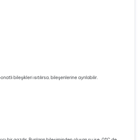
lı bileşikleri ısıtılırsa, bileşenlerine ayrılabilir.
ı bir gazdır. Bunların bileşiminden oluşan su ise, 0°C de