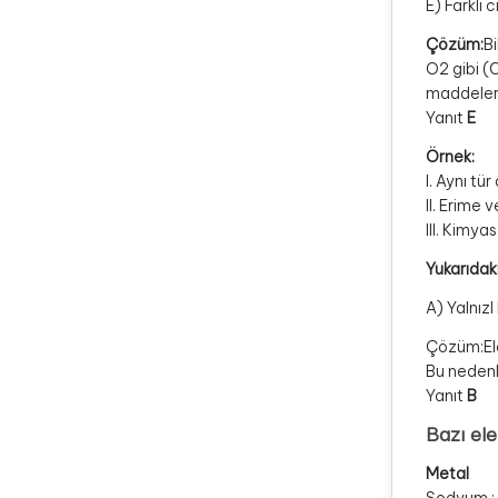
E) Farklı 
Çözüm:
B
O2 gibi (C
maddeler s
Yanıt
E
Örnek:
l. Aynı tü
ll. Erime
lll. Kimya
Yukarıdaki
A) Yalnızl B
Çözüm:Elem
Bu nedenle
Yanıt
B
Bazı el
Metal