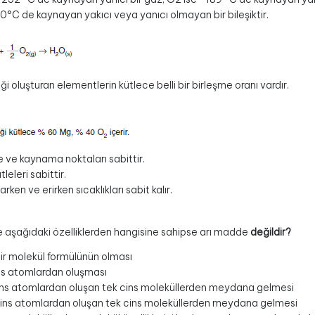
0°C de kaynayan yakıcı veya yanıcı olmayan bir bileşiktir.
iği oluşturan elementlerin kütlece belli bir birleşme oranı vardır.
e ve kaynama noktaları sabittir.
leleri sabittir.
rken ve erirken sıcaklıkları sabit kalır.
 aşağıdaki özelliklerden hangisine sahipse arı madde
değildir?
 bir molekül formülünün olması
ns atomlardan oluşması
ins atomlardan oluşan tek cins moleküllerden meydana gelmesi
 cins atomlardan oluşan tek cins moleküllerden meydana gelmesi