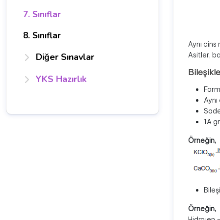
7. Sınıflar
8. Sınıflar
Aynı cins
Asitler, ba
Diğer Sınavlar
Bileşikle
YKS Hazırlık
Form
Aynı 
Sade
1A gr
Örneğin,
Bileş
Örneğin,
Hidrojen 