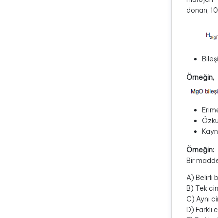
donan, 10
Bileş
Örneğin,
Erim
Özküt
Kayna
Örneğin:
Bir madde
A) Belirli
B) Tek ci
C) Aynı c
D) Farklı