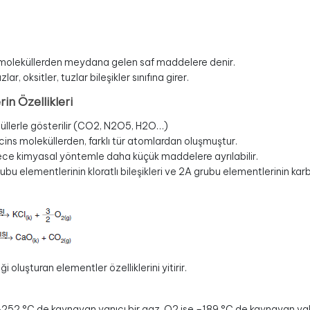
 moleküllerden meydana gelen saf maddelere denir.
zlar, oksitler, tuzlar bileşikler sınıfına girer.
rin Özellikleri
üllerle gösterilir (CO2, N2O5, H2O…)
cins moleküllerden, farklı tür atomlardan oluşmuştur.
ce kimyasal yöntemle daha küçük maddelere ayrılabilir.
ubu elementlerinin kloratlı bileşikleri ve 2A grubu elementlerinin karbonat
iği oluşturan elementler özelliklerini yitirir.
–252 °C de kaynayan yanıcı bir gaz, O2 ise –189 °C de kaynayan yakıc