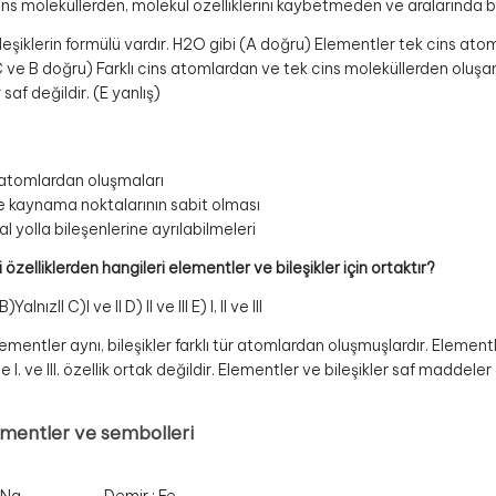
cins moleküllerden, molekül özelliklerini kaybetmeden ve aralarında b
ileşiklerin formülü vardır. H2O gibi (A doğru) Elementler tek cins at
 ve B doğru) Farklı cins atomlardan ve tek cins moleküllerden oluşan 
af değildir. (E yanlış)
r atomlardan oluşmaları
 ve kaynama noktalarının sabit olması
sal yolla bileşenlerine ayrılabilmeleri
 özelliklerden hangileri elementler ve bileşikler için ortaktır?
)Yalnızll C)I ve II D) ll ve lll E) l, ll ve lll
entler aynı, bileşikler farklı tür atomlardan oluşmuşlardır. Elementle
 l. ve lll. özellik ortak değildir. Elementler ve bileşikler saf maddel
ementler ve sembolleri