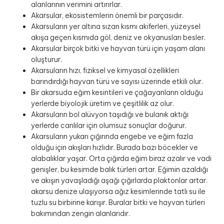
alanlarının verimini artırırlar.
Akarsular, ekosistemlerin önemli bir parçasıdır.
Akarsuların yer altına sızan kısmı akiferleri, yüzeysel
akışa geçen kısmıda göl, deniz ve okyanusları besler.
Akarsular birçok bitki ve hayvan türü için yaşam alanı
oluşturur.
Akarsuların hızı, fiziksel ve kimyasal özellikleri
barındırdığı hayvan türü ve sayısı üzerinde etkili olur.
Bir akarsuda eğim kesintileri ve çağayanların olduğu
yerlerde biyolojik üretim ve çeşitlilik az olur.
Akarsuların bol alüvyon taşıdığı ve bulanık aktığı
yerlerde canlılar için olumsuz sonuçlar doğurur.
Akarsuların yukarı çığırında engebe ve eğim fazla
olduğu için akışları hızlıdır. Burada bazı böcekler ve
alabalıklar yaşar. Orta çığırda eğim biraz azalır ve vadi
genişler, bu kesimde balık türleri artar. Eğimin azaldığı
ve akışın yavaşladığı aşağı çığırlarda plaktonlar artar.
akarsu denize ulaşıyorsa ağız kesimlerinde tatlı su ile
tuzlu su birbirine karışır. Buralar bitki ve hayvan türleri
bakımından zengin alanlarıdır.