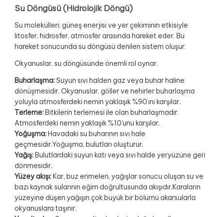
Su Döngüsü (Hidrolojik Döngü)
Su molekülleri; güneş enerjisi ve yer çekiminin etkisiyle
litosfer, hidrosfer, atmosfer arasında hareket eder. Bu
hareket sonucunda su döngüsü denilen sistem oluşur.
Okyanuslar, su döngüsünde önemli rol oynar.
Buharlaşma:
Suyun sıvı halden gaz veya buhar haline
dönüşmesidir. Okyanuslar, göller ve nehirler buharlaşma
yoluyla atmosferdeki nemin yaklaşık %90’ını karşılar.
Terleme:
Bitkilerin terlemesi ile olan buharlaşmadır.
Atmosferdeki nemin yaklaşık %10’unu karşılar.
Yoğuşma:
Havadaki su buharının sıvı hale
geçmesidir.Yoğuşma, bulutları oluşturur.
Yağış:
Bulutlardaki suyun katı veya sıvı halde yeryüzüne geri
dönmesidir.
Yüzey akışı:
Kar, buz erimeleri, yağışlar sonucu oluşan su ve
bazı kaynak sularının eğim doğrultusunda akışıdır.Karaların
yüzeyine düşen yağışın çok büyük bir bölümü akarsularla
okyanuslara taşınır.