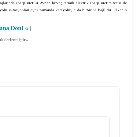
arında enerji üretilir. Ayrıca birkaç termik elektrik enerji üretim tesisi de
lu is-tasyonları aynı zamanda karayoluyla da birbirine bağlıdır. Ülkenin
sına Dön!
«
|
arak derlenmiştir…