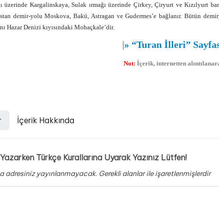
ı üzerinde Kargalinskaya, Sulak ırmağı üzerinde Çirkey, Çiryurt ve Kızılyurt barajl
ıstan demir-yolu Moskova, Bakü, Astragan ve Gudermes’e bağlanır. Bütün demiryo
anı Hazar Denizi kıyısındaki Mohaçkale’dir.
|
»
“Turan İlleri” Sayfa
Not:
İçerik, internetten alıntılan
r
İçerik Hakkında
Yazarken Türkçe Kurallarına Uyarak Yazınız Lütfen!
a adresiniz yayınlanmayacak.
Gerekli alanlar
ile işaretlenmişlerdir