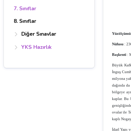
7. Sınıflar
8. Sınıflar
Diğer Sınavlar
Yüzölçümü
Nüfusu
: 23
YKS Hazırlık
Başkenti
: 
Büyük Kafk
İnguş Cumhu
milyona yak
dağında da 
bölgeye ayr
kaplar. Bu 
genişliğind
ovalar ile 
kaplı Nogay 
İdarî Yapı 