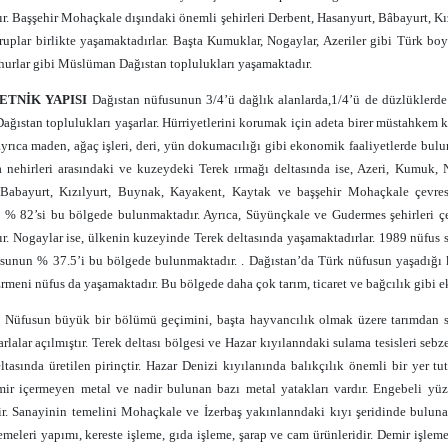
r. Başşehir Mohaçkale dışındaki önemli şehirleri Derbent, Hasanyurt, Bâbayurt, Kı
ruplar birlikte yaşamaktadırlar. Başta Kumuklar, Nogaylar, Azeriler gibi Türk boyla
ahurlar gibi Müslüman Dağıstan toplulukları yaşamaktadır.
ETNİK YAPISI
Dağıstan nüfusunun 3/4’ü dağlık alanlarda,1/4’ü de düzlüklerde 
Dağıstan toplulukları yaşarlar. Hürriyetlerini korumak için adeta birer müstahkem k
yrıca maden, ağaç işleri, deri, yün dokumacılığı gibi ekonomik faaliyetlerde bul
nehirleri arasındaki ve kuzeydeki Terek ırmağı deltasında ise, Azeri, Kumuk,
 Babayurt, Kızılyurt, Buynak, Kayakent, Kaytak ve başşehir Mohaçkale çevres
 % 82’si bu bölgede bulunmaktadır. Ayrıca, Süyünçkale ve Gudermes şehirleri
r. Nogaylar ise, ülkenin kuzeyinde Terek deltasında yaşamaktadırlar. 1989 nüfus
unun % 37.5’i bu bölgede bulunmaktadır. . Dağıstan’da Türk nüfusun yaşadığı kıy
rmeni nüfus da yaşamaktadır. Bu bölgede daha çok tarım, ticaret ve bağcılık gibi e
Nüfusun büyük bir bölümü geçimini, başta hayvancılık olmak üzere tarımdan sağ
rlalar açılmıştır. Terek deltası bölgesi ve Hazar kıyılanndaki sulama tesisleri seb
ltasında üretilen pirinçtir. Hazar Denizi kıyılanında balıkçılık önemli bir yer 
mir içermeyen metal ve nadir bulunan bazı metal yatakları vardır. Engebeli yüze
ir. Sanayinin temelini Mohaçkale ve İzerbaş yakınlanndaki kıyı şeridinde buluna
emeleri yapımı, kereste işleme, gıda işleme, şarap ve cam ürünleridir. Demir işleme