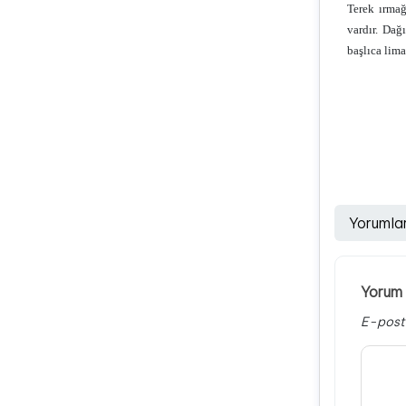
Terek ırmağ
vardır. Dağ
başlıca lim
Yorumla
Yorum 
E-post