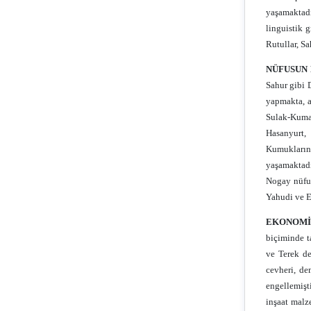
yaşamaktadı
linguistik g
Rutullar, S
NÜFUSUN 
Sahur gibi 
yapmakta, a
Sulak-Kuma 
Hasanyurt,
Kumukların
yaşamaktadı
Nogay nüfus
Yahudi ve E
EKONOMİ
biçiminde ta
ve Terek de
cevheri, de
engellemişt
inşaat malz