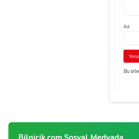
Ad
Bu sit
Bilgicik.com Sosyal Medyada