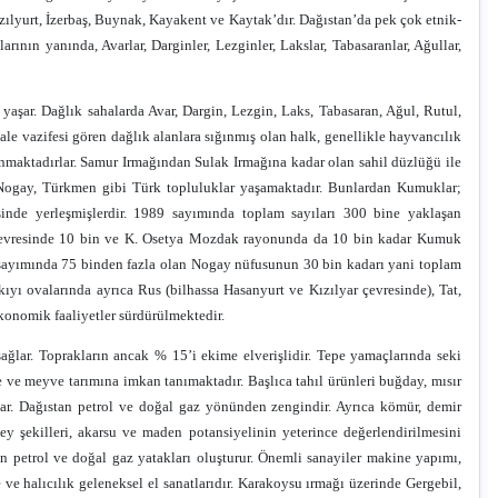
zılyurt, İzerbaş, Buynak, Kayakent ve Kaytak’dır. Dağıstan’da pek çok etnik-
rının yanında, Avarlar, Darginler, Lezginler, Lakslar, Tabasaranlar, Ağullar,
yaşar. Dağlık sahalarda Avar, Dargin, Lezgin, Laks, Tabasaran, Ağul, Rutul,
ale vazifesi gören dağlık alanlara sığınmış olan halk, genellikle hayvancılık
unmaktadırlar. Samur Irmağından Sulak Irmağına kadar olan sahil düzlüğü ile
 Nogay, Türkmen gibi Türk topluluklar yaşamaktadır. Bunlardan Kumuklar;
inde yerleşmişlerdir. 1989 sayımında toplam sayıları 300 bine yaklaşan
 çevresinde 10 bin ve K. Osetya Mozdak rayonunda da 10 bin kadar Kumuk
 sayımında 75 binden fazla olan Nogay nüfusunun 30 bin kadarı yani toplam
ı ovalarında ayrıca Rus (bilhassa Hasanyurt ve Kızılyar çevresinde), Tat,
konomik faaliyetler sürdürülmektedir.
lar. Toprakların ancak % 15’i ekime elverişlidir. Tepe yamaçlarında seki
ze ve meyve tarımına imkan tanımaktadır. Başlıca tahıl ürünleri buğday, mısır
tutar. Dağıstan petrol ve doğal gaz yönünden zengindir. Ayrıca kömür, demir
y şekilleri, akarsu ve maden potansiyelinin yeterince değerlendirilmesini
n petrol ve doğal gaz yatakları oluşturur. Önemli sanayiler makine yapımı,
 ve halıcılık geleneksel el sanatlarıdır. Karakoysu ırmağı üzerinde Gergebil,