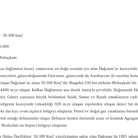
: 50.300 km2
0.000
Mohaçkale
as dağlarının kuzey yamacının en doğu ucunda yer alan Dağıstan’ın kuzeyinde 
riyetleri, güneydoğusunda Gürcistan, güneyinde de Azerbaycan ile sınırları bulun
laşan Dağıstan’ın, alanı 50.300 Km2’dir. Başşehri 230 bin nüfuslu Mohaçkale’dir.
4480 m.ye ulaşan Kafkas Dağlarının ana doruk hattıyla çevrilidir. Doğusunda Ha
ılır. Güney yarısının büyük bölümünü Sulak, Samur ve Kurak ırmaklarının vadi v
bölgenin kuzeyinde yüksekliği 920 m.ye ulaşan tepelerden oluşan ikinci bir d
eki dar kıyı ovası üçüncü bölgeyi oluşturur. Petrol ve doğal gaz yataklarını barı
Terek ırmağı deltasından oluşur. Deltanın hemen ilerisinde uzun ve kumluk Agraga
Bozkırları ise beşinci bölgeyi oluşturur.
ve Nüfus Özellikleri: 50.300 Km2 yüzölçümüne sahip olan Dağıstan’da 1995 tahmin