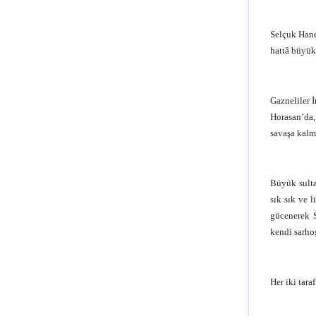
Selçuk Hane
hattâ büyük
Gazneliler İ
Horasan’da,
savaşa kalmı
Büyük sulta
sık sık ve 
gücenerek S
kendi sarhoş
Her iki tara