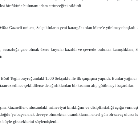
si bir fikirde bulunanı idam ettireceğini bildirdi.
40ta Gazneli ordusu, Selçukluların yeni karargâhı olan Merv’e yürümeye başladı. S
, susuzluğa çare olmak üzere kuyular kazıldı ve çevrede bulunan kamışlıklara, S
tı.
 Börü Tegin buyruğundaki 1500 Sekçuklu ile ilk çarpışma yapıldı. Bunlar yağmur gib
taarruz edince çekildilerse de ağırlıklardan bir kısmını alıp götürmeyi başardılar.
ışma, Gazneliler ordusundaki mâneviyat kırıklığını ve disiplinsizliği açığa vurmuş
ğdu’ya başvurarak deveye binmekten usandıklarını, ertesi gün bir savaş olursa ister 
k böyle gireceklerini söylemişlerdi.