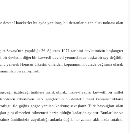
e destanî hareketler bu ayda yapılmış, bu destanların can alıcı noktası olan
irt Savaşı’nın yapıldığı 26 Ağustos 1071 tarihini devletimizin başlangıcı
bir devletin diğer bir kuvvetli devleti yenmesinden başka bir şey değildir.
unu yenerek Horasan ülkesini onlardan koparmasını, burada bağımsız olarak
rmiş olan bir çarpışmadır.
ineceği, üzüleceği tarihlere malik olmak, mânevî yapısı kuvvetli bir millet
u, Napolén’u ezberleyen Türk gençlerinin bu devletin nasıl kahramanlıklarla
orluğu ile göğüs göğse yapılan korkunç savaşların Türk başbuğları olan
ları gibi ölmezleri bilmemesi hazin olduğu kadar da ayıptır. Bunlar lise ve
Yalnız ümidimizin zayıfladığı anlarda değil, her zaman aklımızda tutalım,