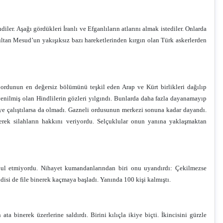
er. Aşağı gördükleri İranlı ve Efganlıların atlarını almak istediler. Onlarda
 Sultan Mesud’un yakışıksız bazı hareketlerinden kırgın olan Türk askerlerden
ordunun en değersiz bölümünü teşkil eden Arap ve Kürt birlikleri dağılıp
yenilmiş olan Hindlilerin gözleri yılgındı. Bunlarda daha fazla dayanamayıp
e çalıştılarsa da olmadı. Gazneli ordusunun merkezi sonuna kadar dayandı.
erek silahların hakkını veriyordu. Selçuklular onun yanına yaklaşmaktan
abul etmiyordu. Nihayet kumandanlarından biri onu uyandırdı: Çekilmezse
disi de file binerek kaçmaya başladı. Yanında 100 kişi kalmıştı.
ta binerek üzerlerine saldırdı. Birini kılıçla ikiye biçti. İkincisini gürzle