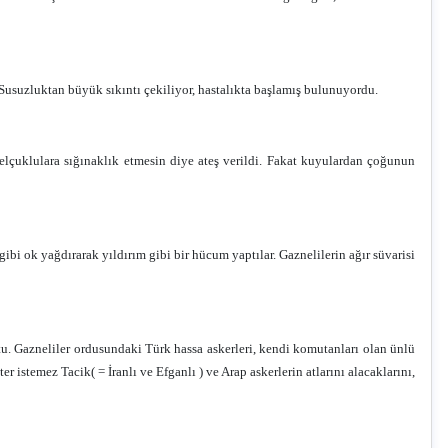
usuzluktan büyük sıkıntı çekiliyor, hastalıkta başlamış bulunuyordu.
elçuklulara sığınaklık etmesin diye ateş verildi. Fakat kuyulardan çoğunun
i ok yağdırarak yıldırım gibi bir hücum yaptılar. Gaznelilerin ağır süvarisi
tu. Gazneliler ordusundaki Türk hassa askerleri, kendi komutanları olan ünlü
istemez Tacik( = İranlı ve Efganlı ) ve Arap askerlerin atlarını alacaklarını,