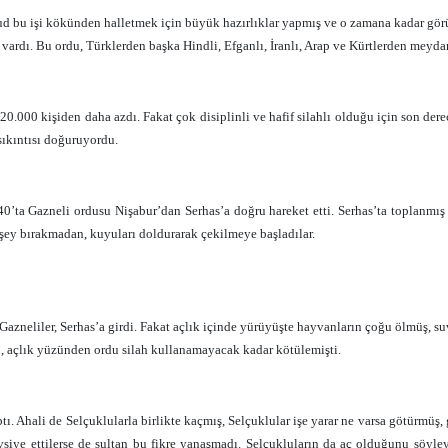
d bu işi kökünden halletmek için büyük hazırlıklar yapmış ve o zamana kadar görülm
i vardı. Bu ordu, Türklerden başka Hindli, Efganlı, İranlı, Arap ve Kürtlerden meyda
20.000 kişiden daha azdı. Fakat çok disiplinli ve hafif silahlı olduğu için son dere
sıkıntısı doğuruyordu.
0’ta Gazneli ordusu Nişabur’dan Serhas’a doğru hareket etti. Serhas’ta toplanmış
 şey bırakmadan, kuyuları doldurarak çekilmeye başladılar.
azneliler, Serhas’a girdi. Fakat açlık içinde yürüyüşte hayvanların çoğu ölmüş, suv
, açlık yüzünden ordu silah kullanamayacak kadar kötülemişti.
ptı. Ahali de Selçuklularla birlikte kaçmış, Selçuklular işe yarar ne varsa götürm
siye ettilerse de sultan bu fikre yanaşmadı. Selçukluların da aç olduğunu söyle