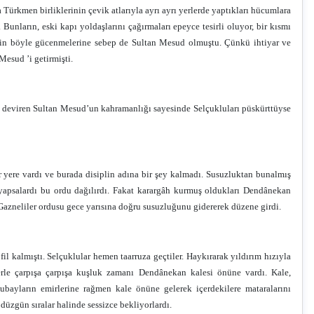
ürkmen birliklerinin çevik atlarıyla ayrı ayrı yerlerde yaptıkları hücumlara
Bunların, eski kapı yoldaşlarını çağırmaları epeyce tesirli oluyor, bir kısmı
erinin böyle gücenmelerine sebep de Sultan Mesud olmuştu. Çünkü ihtiyar ve
esud ’i getirmişti.
i deviren Sultan Mesud’un kahramanlığı sayesinde Selçukluları püskürttüyse
 yere vardı ve burada disiplin adına bir şey kalmadı. Susuzluktan bunalmış
 yapsalardı bu ordu dağılırdı. Fakat karargâh kurmuş oldukları Dendânekan
azneliler ordusu gece yarısına doğru susuzluğunu gidererek düzene girdi.
 kalmıştı. Selçuklular hemen taarruza geçtiler. Haykırarak yıldırım hızıyla
iklerle çarpışa çarpışa kuşluk zamanı Dendânekan kalesi önüne vardı. Kale,
subayların emirlerine rağmen kale önüne gelerek içerdekilere mataralarını
düzgün sıralar halinde sessizce bekliyorlardı.