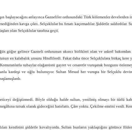
ın başlayacağını anlayınca Gazneliler ordusundaki Türk kölemenler develerden indil
mediğinden kavga çıktı. Selçuklular bu fırsatı kaçırmadılar. Şiddetle saldırdılar.
aşları olan Selçuklular tarafına geçti.
ğüs göğse gelince Gazneli ordusunun akıncı birlikleri olan ve askerî bakımdan 
rdunun en kalabalık unsuru Hindlilerdi. Fakat daha önce Selçuklulara birkaç kere 
 Komutanlarla subaylar olağanüstü gayret ve cesaretle vuruşarak bozgunu önlemey
tanla kardeşi ve oğlu bulunuyor. Sultan Mesud her vuruşta bir Selçuklu devir
aşlamışlardı.
eticeyi değiştirmedi. Böyle olduğu halde sultan, yenilmiş olmayı bir türlü k
argâhına tutsak olarak gideceğini hatırlattı. Çâre yoktu. Çekilme emrini verdi. Ken
ıları kendisini şiddetle kovalıyordu. Sultan bunların yaklaştığını görünce filden a