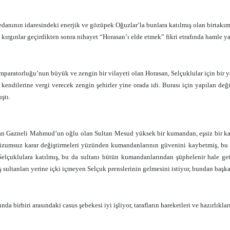
danının idaresindeki enerjik ve gözüpek Oğuzlar’la bunlara katılmış olan birtakım 
 kırgınlar geçirdikten sonra nihayet “Horasan’ı elde etmek” fikri etrafında hamle y
mparatorluğu’nun büyük ve zengin bir vilayeti olan Horasan, Selçuklular için bir ya
 kendilerine vergi verecek zengin şehirler yine orada idi. Burası için yapılan deği
ştı.
n Gazneli Mahmud’un oğlu olan Sultan Mesud yüksek bir kumandan, eşsiz bir kahra
lüzumsuz karar değiştirmeleri yüzünden kumandanlarının güvenini kaybetmiş, bu k
elçuklulara katılmış, bu da sultanı bütün kumandanlarından şüphelenir hale geti
 sultanları yerine içki içmeyen Selçuk prenslerinin gelmesini istiyor, bundan başka 
fında birbiri arasındaki casus şebekesi iyi işliyor, tarafların hareketleri ve hazırlıkl