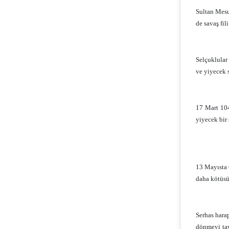
Sultan Mesu
de savaş fil
Selçuklular 
ve yiyecek 
17 Mart 104
yiyecek bir
13 Mayısta G
daha kötüsü
Serhas hara
dönmeyi tav