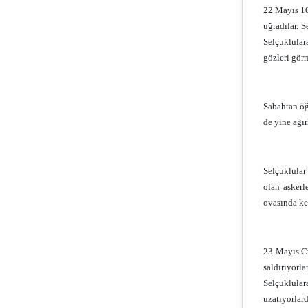
22 Mayıs 10
uğradılar. S
Selçuklular
gözleri gör
Sabahtan öğ
de yine ağır
Selçuklular
olan askerl
ovasında ke
23 Mayıs Cu
saldırıyorl
Selçuklular
uzatıyorlard