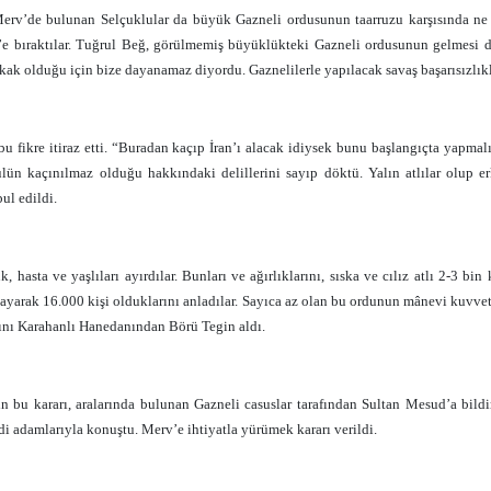
erv’de bulunan Selçuklular da büyük Gazneli ordusunun taarruzu karşısında ne y
e bıraktılar. Tuğrul Beğ, görülmemiş büyüklükteki Gazneli ordusunun gelmesi dol
orkak olduğu için bize dayanamaz diyordu. Gaznelilerle yapılacak savaş başarısızlı
bu fikre itiraz etti. “Buradan kaçıp İran’ı alacak idiysek bunu başlangıçta yapma
lün kaçınılmaz olduğu hakkındaki delillerini sayıp döktü. Yalın atlılar olup er
ul edildi.
, hasta ve yaşlıları ayırdılar. Bunları ve ağırlıklarını, sıska ve cılız atlı 2-3 bin
 sayarak 16.000 kişi olduklarını anladılar. Sayıca az olan bu ordunun mânevi kuvve
nı Karahanlı Hanedanından Börü Tegin aldı.
ın bu kararı, aralarında bulunan Gazneli casuslar tarafından Sultan Mesud’a bild
di adamlarıyla konuştu. Merv’e ihtiyatla yürümek kararı verildi.