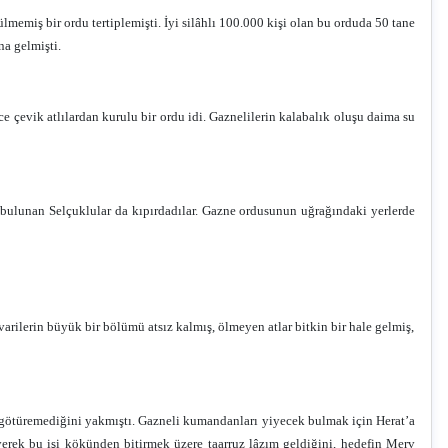
emiş bir ordu tertiplemişti. İyi silâhlı 100.000 kişi olan bu orduda 50 tane
na gelmişti.
ce çevik atlılardan kurulu bir ordu idi. Gaznelilerin kalabalık oluşu daima su
 bulunan Selçuklular da kıpırdadılar. Gazne ordusunun uğrağındaki yerlerde
arilerin büyük bir bölümü atsız kalmış, ölmeyen atlar bitkin bir hale gelmiş,
üş, götüremediğini yakmıştı. Gazneli kumandanları yiyecek bulmak için Herat’a
yerek bu işi kökünden bitirmek üzere taarruz lâzım geldiğini, hedefin Merv