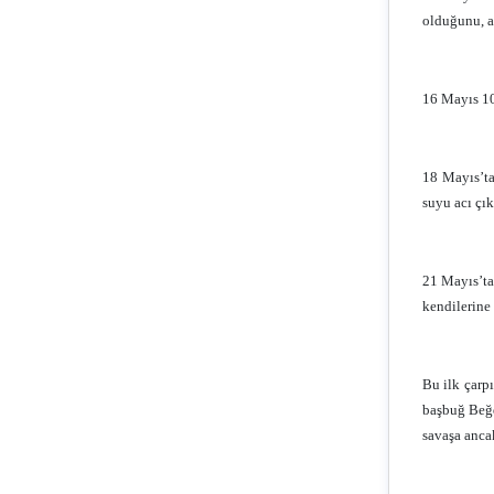
olduğunu, ak
16 Mayıs 10
18 Mayıs’ta
suyu acı çık
21 Mayıs’ta
kendilerine 
Bu ilk çarp
başbuğ Beğdo
savaşa anca