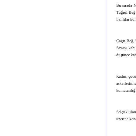
Bu sırada M
Tuğrul Beğ’
İranlılar k
Çağrı Beğ, 
Savaşı kabu
düşünce kab
Kadın, çocuk
askerlerini
komutanlığı
Selçuklular
üzerine ken