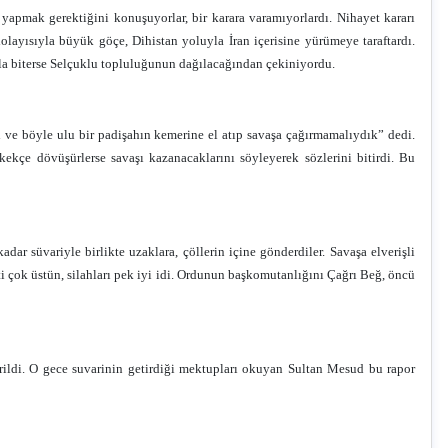
apmak gerektiğini konuşuyorlar, bir karara varamıyorlardı. Nihayet kararı
ayısıyla büyük göçe, Dihistan yoluyla İran içerisine yürümeye taraftardı.
kla biterse Selçuklu topluluğunun dağılacağından çekiniyordu.
lı ve böyle ulu bir padişahın kemerine el atıp savaşa çağırmamalıydık” dedi.
kekçe dövüşürlerse savaşı kazanacaklarını söyleyerek sözlerini bitirdi. Bu
 kadar süvariyle birlikte uzaklara, çöllerin içine gönderdiler. Savaşa elverişli
ti çok üstün, silahları pek iyi idi. Ordunun başkomutanlığını Çağrı Beğ, öncü
irildi. O gece suvarinin getirdiği mektupları okuyan Sultan Mesud bu rapor