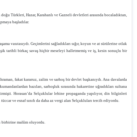
doğu Türkleri, Hazar, Karahanlı ve Gazneli devletleri arasında bocaladıktan,
apmaya başladılar.
şama vasıtasıydı. Geçimlerini sağladıkları sığır, koyun ve at sürülerine otlak
şik tarihli birkaç savaş hiçbir meseleyi halletmemiş ve iş, kesin sonuçlu bir
man, fakat kararsız, zalim ve sarhoş bir devlet başkanıydı. Ana davalarda
umandanlardan bazıları, sarhoşluk sırasında hakaretine uğradıkları sultana
rmişti. Horasan’da Selçuklular lehine propaganda yapılıyor, din bilginleri
tüccar ve esnaf sınıfı da daha az vergi alan Selçukluları tercih ediyordu.
arı birbirine malûm oluyordu.