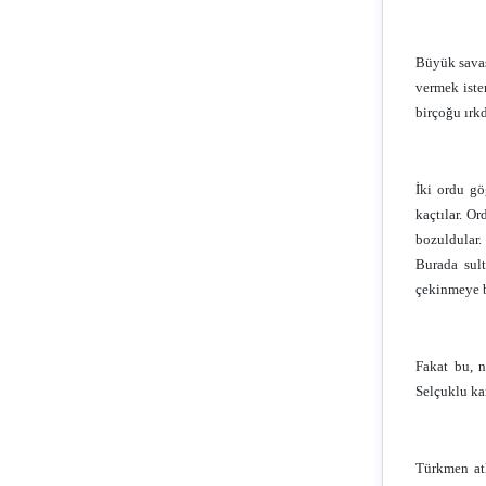
Büyük savaş
vermek iste
birçoğu ırkd
İki ordu gö
kaçtılar. O
bozuldular.
Burada sul
çekinmeye b
Fakat bu, n
Selçuklu kar
Türkmen atl