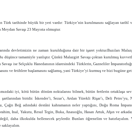
n Türk tarihinde büyük bir yeri vardır: Türkiye’nin kurulmasını sağlayan tarihî v
 Meydan Savaşı 23 Mayısta olmuştur.
arında devletimizin ne zaman kurulduğuna dair bir işaret yoktur.Bazıları Malazg
 Bu düşünce tamamiyle yanlıştır. Çünkü Malazgirt Savaşı çoktan kurulmuş kuvvetli 
Savaşı ise Selçuklu Hanedanının idaresindeki Türklerin, Gazneliler İmparatorluğ
asını ve fetihlere başlamasını sağlamış, yani Türkiye’yi kurmuş ve bizi bugüne geti
ımızdaki iyi, kötü bütün dönüm noktalarını bilmek, bütün fertlerin ortaklaşa sev
 şartlarından biridir. İskender’i, Sezar’ı, Arslan Yürekli Rişar’ı, Deli Petro’y
u, Çağrı Beğ adındaki destâni kahramanın neler yaptığını, Doğu Roma İmparat
brahim, Inal, Yakutu, Resul Tegin, Buka, Anasıoğlu, Hasan Artuk, Afşın ve arkadaş
değil, daha ilkokulda bellenecek şeylerdir. Bunları öğrenelim ve hatırlayalım. 
 saklayalım.