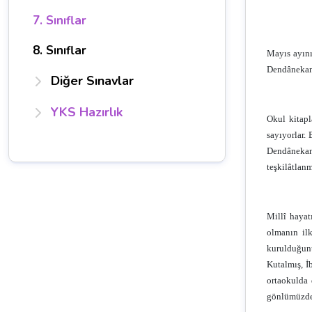
7. Sınıflar
8. Sınıflar
Mayıs ayını
Dendânekan
Diğer Sınavlar
YKS Hazırlık
Okul kitapl
sayıyorlar.
Dendânekan 
teşkilâtlanm
Millî hayat
olmanın ilk
kurulduğun
Kutalmış, İ
ortaokulda 
gönlümüzde