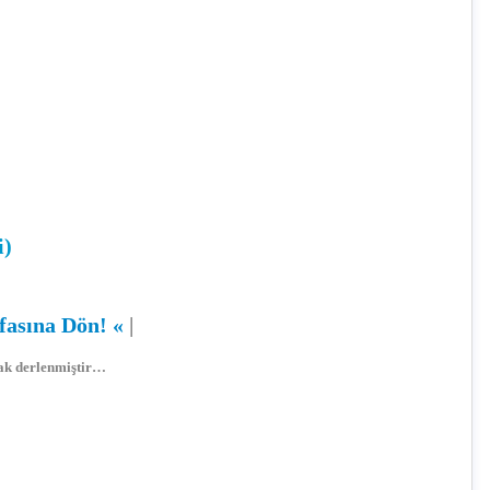
)
i)
fasına Dön!
«
|
arak derlenmiştir…
lük
,
Sözlükler