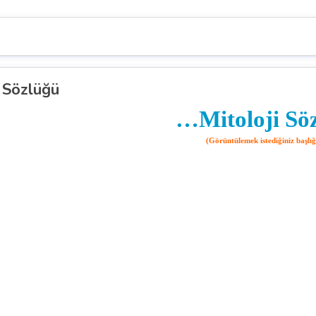
i Sözlüğü
…Mitoloji S
(Görüntülemek istediğiniz başlı