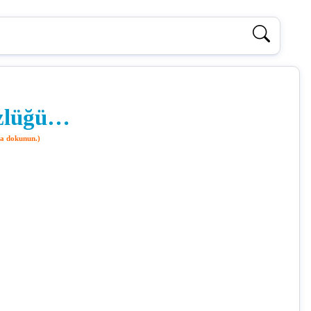
özlüğü…
ğa dokunun.)