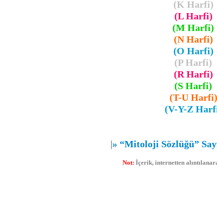
(K Harfi)
(L Harfi)
(M Harfi)
(N Harfi)
(O Harfi)
(P Harfi)
(R Harfi)
(S Harfi)
(T-U Harfi
(V-Y-Z Harf
|
»
“Mitoloji Sözlüğü” Say
Not:
İçerik, internetten alıntılan
Mitoloji
,
Mitoloji Sözlüğü
,
Söz