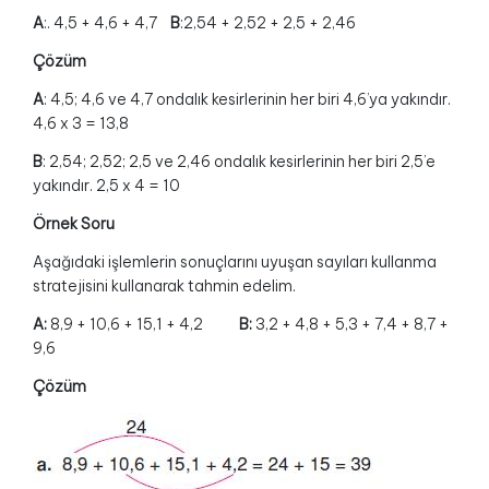
A
:. 4,5 + 4,6 + 4,7
B
:2,54 + 2,52 + 2,5 + 2,46
Çözüm
A
: 4,5; 4,6 ve 4,7 ondalık kesirlerinin her biri 4,6’ya yakındır.
4,6 x 3 = 13,8
B
: 2,54; 2,52; 2,5 ve 2,46 ondalık kesirlerinin her biri 2,5’e
yakındır. 2,5 x 4 = 10
Örnek Soru
Aşağıdaki işlemlerin sonuçlarını uyuşan sayıları kullanma
stratejisini kullanarak tahmin edelim.
A:
8,9 + 10,6 + 15,1 + 4,2
B:
3,2 + 4,8 + 5,3 + 7,4 + 8,7 +
9,6
Çözüm